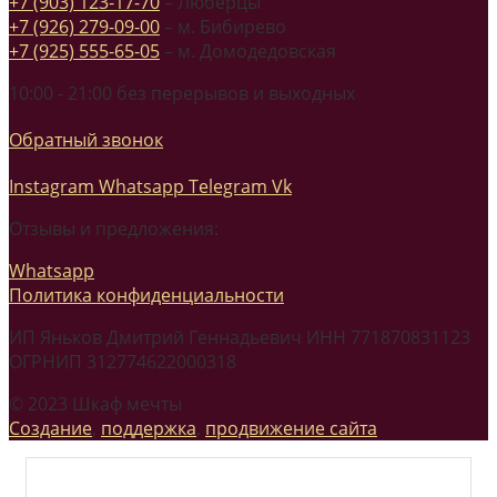
+7 (903) 123-17-70
– Люберцы
+7 (926) 279-09-00
– м. Бибирево
+7 (925) 555-65-05
– м. Домодедовская
10:00 - 21:00 без перерывов и выходных
Обратный звонок
Instagram
Whatsapp
Telegram
Vk
Отзывы и предложения:
Whatsapp
Политика конфиденциальности
ИП Яньков Дмитрий Геннадьевич ИНН 771870831123
ОГРНИП 312774622000318
© 2023 Шкаф мечты
Создание
,
поддержка
,
продвижение сайта