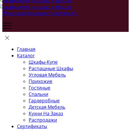
Whatsapp
Untapped
Telegram
Vk
Главная
Каталог
Шкафы-Купе
Распашные Шкафы
Угловая Мебель
Прихожие
Гостиные
Спальни
Гардеробные
Детская Мебель
Кухни На Заказ
Распродажи
Сертификаты