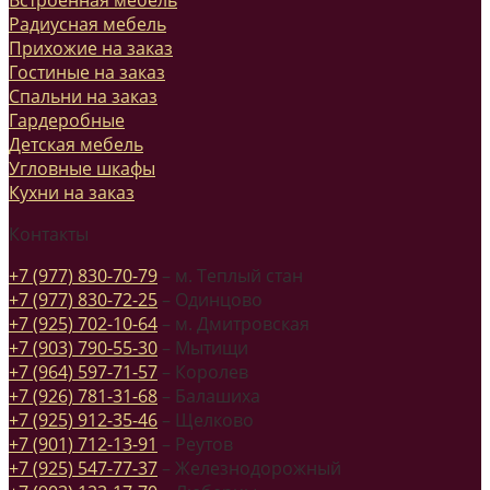
Радиусная мебель
Прихожие на заказ
Гостиные на заказ
Спальни на заказ
Гардеробные
Детская мебель
Угловные шкафы
Кухни на заказ
Контакты
+7 (977) 830-70-79
– м. Теплый стан
+7 (977) 830-72-25
– Одинцово
+7 (925) 702-10-64
– м. Дмитровская
+7 (903) 790-55-30
– Мытищи
+7 (964) 597-71-57
– Королев
+7 (926) 781-31-68
– Балашиха
+7 (925) 912-35-46
– Щелково
+7 (901) 712-13-91
– Реутов
+7 (925) 547-77-37
– Железнодорожный