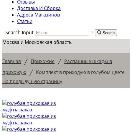
Отзывы
Доставка И Сборка
Адреса Магазинов
Статьи
Search Input
Search
Москва и Московская область
/
/
Главная
Прихожие
Распашные шкафы в
/
прихожую
Комплект в приходую в голубом цвете
На предыдущую страницу