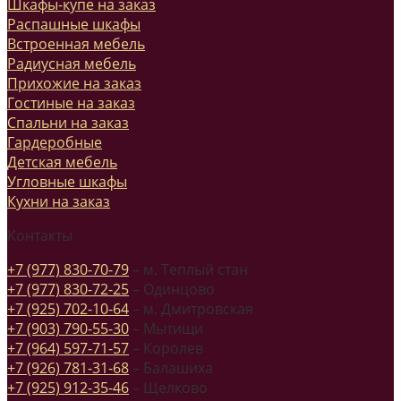
Шкафы-купе на заказ
Распашные шкафы
Встроенная мебель
Радиусная мебель
Прихожие на заказ
Гостиные на заказ
Спальни на заказ
Гардеробные
Детская мебель
Угловные шкафы
Кухни на заказ
Контакты
+7 (977) 830-70-79
– м. Теплый стан
+7 (977) 830-72-25
– Одинцово
+7 (925) 702-10-64
– м. Дмитровская
+7 (903) 790-55-30
– Мытищи
+7 (964) 597-71-57
– Королев
+7 (926) 781-31-68
– Балашиха
+7 (925) 912-35-46
– Щелково