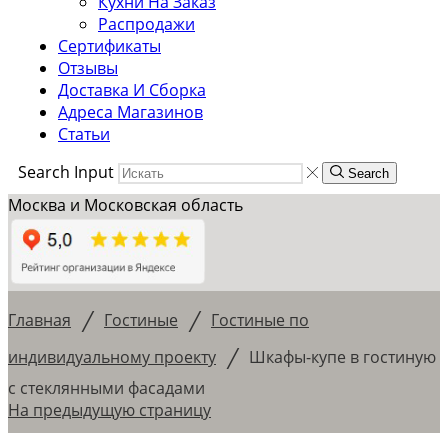
Кухни На Заказ
Распродажи
Сертификаты
Отзывы
Доставка И Сборка
Адреса Магазинов
Статьи
Search Input
Search
Москва и Московская область
/
/
Главная
Гостиные
Гостиные по
/
индивидуальному проекту
Шкафы-купе в гостиную
с стеклянными фасадами
На предыдущую страницу