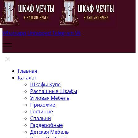
Whatsapp
Untapped
Telegram
Vk
Главная
Каталог
Шкафы-Купе
Распашные Шкафы
Угловая Мебель
Прихожие
Гостиные
Спальни
Гардеробные
Детская Мебель