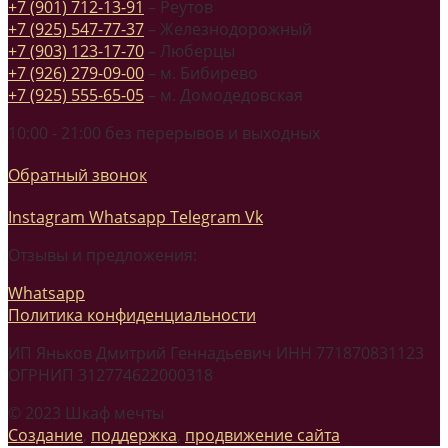
+7 (901) 712-13-91
– Реутов
+7 (925) 547-77-37
– Железнодорожный
+7 (903) 123-17-70
– Люберцы
+7 (926) 279-09-00
– м. Бибирево
+7 (925) 555-65-05
– м. Домодедовская
10:00 - 21:00 без перерывов и выходных
Обратный звонок
Instagram
Whatsapp
Telegram
Vk
Отзывы и предложения:
Whatsapp
Политика конфиденциальности
ИП Яньков Дмитрий Геннадьевич ИНН 771870831123
ОГРНИП 312774622000318
© 2023 Шкаф мечты
Создание
,
поддержка
,
продвижение сайта