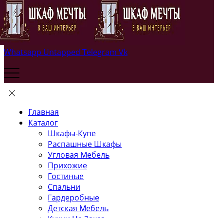
Whatsapp
Untapped
Telegram
Vk
Главная
Каталог
Шкафы-Купе
Распашные Шкафы
Угловая Мебель
Прихожие
Гостиные
Спальни
Гардеробные
Детская Мебель