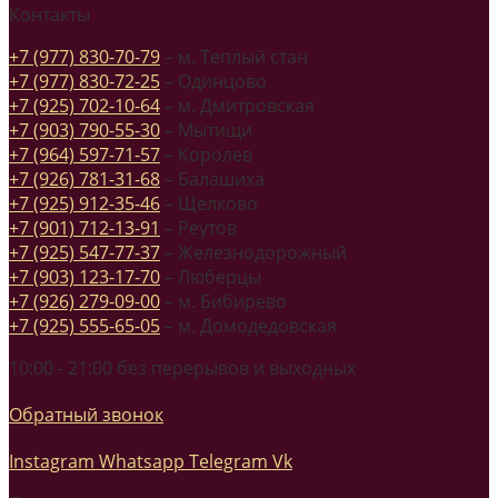
Контакты
+7 (977) 830-70-79
– м. Теплый стан
+7 (977) 830-72-25
– Одинцово
+7 (925) 702-10-64
– м. Дмитровская
+7 (903) 790-55-30
– Мытищи
+7 (964) 597-71-57
– Королев
+7 (926) 781-31-68
– Балашиха
+7 (925) 912-35-46
– Щелково
+7 (901) 712-13-91
– Реутов
+7 (925) 547-77-37
– Железнодорожный
+7 (903) 123-17-70
– Люберцы
+7 (926) 279-09-00
– м. Бибирево
+7 (925) 555-65-05
– м. Домодедовская
10:00 - 21:00 без перерывов и выходных
Обратный звонок
Instagram
Whatsapp
Telegram
Vk