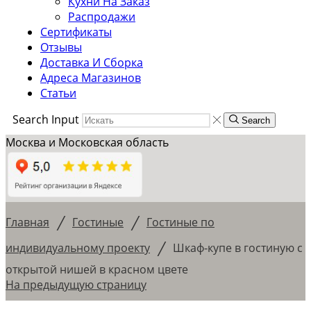
Кухни На Заказ
Распродажи
Сертификаты
Отзывы
Доставка И Сборка
Адреса Магазинов
Статьи
Search Input
Search
Москва и Московская область
/
/
Главная
Гостиные
Гостиные по
/
индивидуальному проекту
Шкаф-купе в гостиную с
открытой нишей в красном цвете
На предыдущую страницу