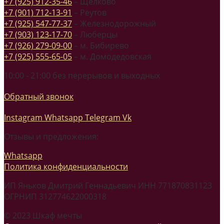
+7 (925) 912-35-46
– Щелково
+7 (901) 712-13-91
– Реутов
+7 (925) 547-77-37
– Железнодорожный
+7 (903) 123-17-70
– Люберцы
+7 (926) 279-09-00
– м. Бибирево
+7 (925) 555-65-05
– м. Домодедовская
10:00 - 21:00 без перерывов и выходных
Обратный звонок
Instagram
Whatsapp
Telegram
Vk
Отзывы и предложения:
Whatsapp
Политика конфиденциальности
ИП Яньков Дмитрий Геннадьевич ИНН 771870831123
ОГРНИП 312774622000318
© 2023 Шкаф мечты