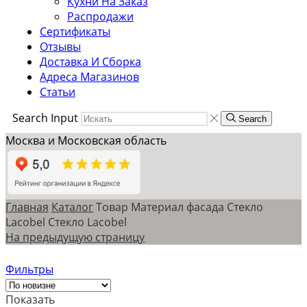
Кухни На Заказ
Распродажи
Сертификаты
Отзывы
Доставка И Сборка
Адреса Магазинов
Статьи
Search Input
Search
Москва и Московская область
Главная
Каталог
Товар Материал фасада
Стекло
Lacobel
Стекло Lacobel
На предыдущую страницу
Фильтры
Показать