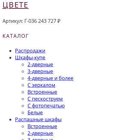
ЦВЕТЕ
Артикул:
Г-036
243 727
₽
КАТАЛОГ
Распродажи
Шкафы-купе
2-дверные
3-дверные
4-дверные и более
С зеркалом
Встроенные
С пескоструем
С фотопечатью
Белые
Распашные шкафы
Встроенные
2-дверные
3-дверные