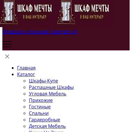
Whatsapp
Untapped
Telegram
Vk
Главная
Каталог
Шкафы-Купе
Распашные Шкафы
Угловая Мебель
Прихожие
Гостиные
Спальни
Гардеробные
Детская Мебель