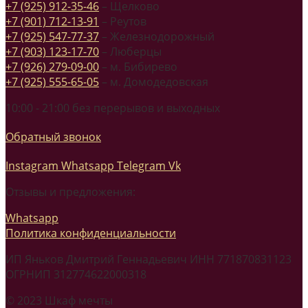
+7 (925) 912-35-46
– Щелково
+7 (901) 712-13-91
– Реутов
+7 (925) 547-77-37
– Железнодорожный
+7 (903) 123-17-70
– Люберцы
+7 (926) 279-09-00
– м. Бибирево
+7 (925) 555-65-05
– м. Домодедовская
10:00 - 21:00 без перерывов и выходных
Обратный звонок
Instagram
Whatsapp
Telegram
Vk
Отзывы и предложения:
Whatsapp
Политика конфиденциальности
ИП Яньков Дмитрий Геннадьевич ИНН 771870831123
ОГРНИП 312774622000318
© 2023 Шкаф мечты