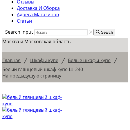
Отзывы
Доставка И Сборка
Адреса Магазинов
Статьи
Search Input
Search
Москва и Московская область
/
/
/
Главная
Шкафы-купе
Белые шкафы-купе
Белый глянцевый шкаф-купе Ш-240
На предыдущую страницу