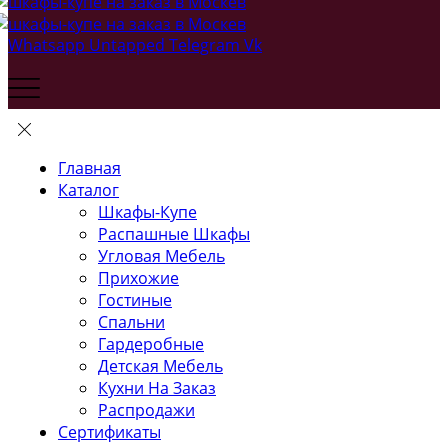
Whatsapp
Untapped
Telegram
Vk
Главная
Каталог
Шкафы-Купе
Распашные Шкафы
Угловая Мебель
Прихожие
Гостиные
Спальни
Гардеробные
Детская Мебель
Кухни На Заказ
Распродажи
Сертификаты