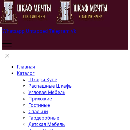
Whatsapp
Untapped
Telegram
Vk
Главная
Каталог
Шкафы-Купе
Распашные Шкафы
Угловая Мебель
Прихожие
Гостиные
Спальни
Гардеробные
Детская Мебель