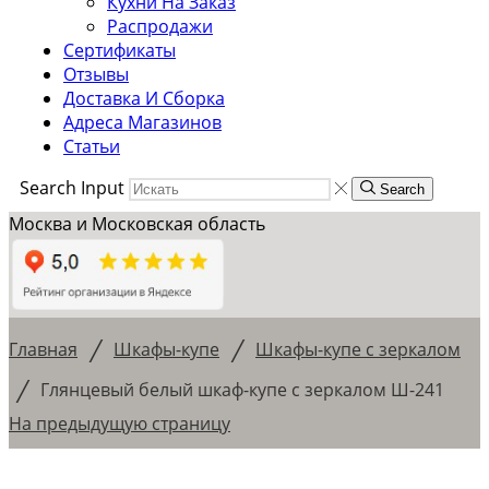
Кухни На Заказ
Распродажи
Сертификаты
Отзывы
Доставка И Сборка
Адреса Магазинов
Статьи
Search Input
Search
Москва и Московская область
/
/
Главная
Шкафы-купе
Шкафы-купе с зеркалом
/
Глянцевый белый шкаф-купе с зеркалом Ш-241
На предыдущую страницу