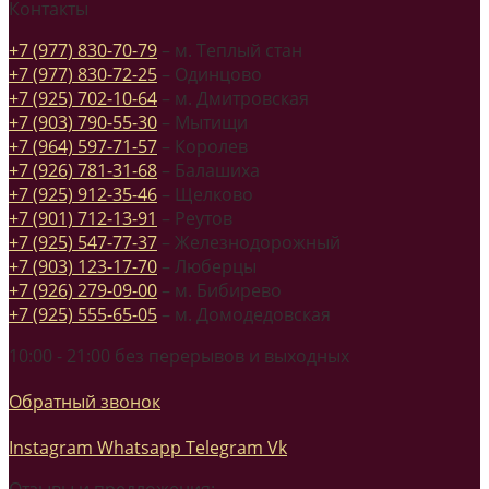
Контакты
+7 (977) 830-70-79
– м. Теплый стан
+7 (977) 830-72-25
– Одинцово
+7 (925) 702-10-64
– м. Дмитровская
+7 (903) 790-55-30
– Мытищи
+7 (964) 597-71-57
– Королев
+7 (926) 781-31-68
– Балашиха
+7 (925) 912-35-46
– Щелково
+7 (901) 712-13-91
– Реутов
+7 (925) 547-77-37
– Железнодорожный
+7 (903) 123-17-70
– Люберцы
+7 (926) 279-09-00
– м. Бибирево
+7 (925) 555-65-05
– м. Домодедовская
10:00 - 21:00 без перерывов и выходных
Обратный звонок
Instagram
Whatsapp
Telegram
Vk
Отзывы и предложения: