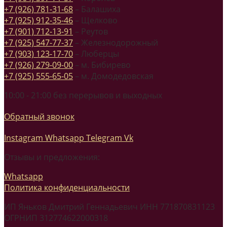
+7 (926) 781-31-68
– Балашиха
+7 (925) 912-35-46
– Щелково
+7 (901) 712-13-91
– Реутов
+7 (925) 547-77-37
– Железнодорожный
+7 (903) 123-17-70
– Люберцы
+7 (926) 279-09-00
– м. Бибирево
+7 (925) 555-65-05
– м. Домодедовская
10:00 - 21:00 без перерывов и выходных
Обратный звонок
Instagram
Whatsapp
Telegram
Vk
Отзывы и предложения:
Whatsapp
Политика конфиденциальности
ИП Яньков Дмитрий Геннадьевич ИНН 771870831123
ОГРНИП 312774622000318