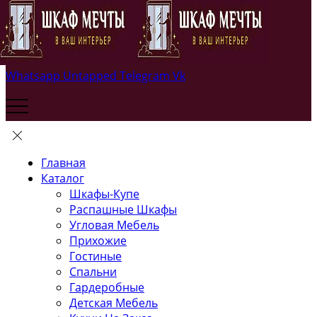
Whatsapp
Untapped
Telegram
Vk
Главная
Каталог
Шкафы-Купе
Распашные Шкафы
Угловая Мебель
Прихожие
Гостиные
Спальни
Гардеробные
Детская Мебель