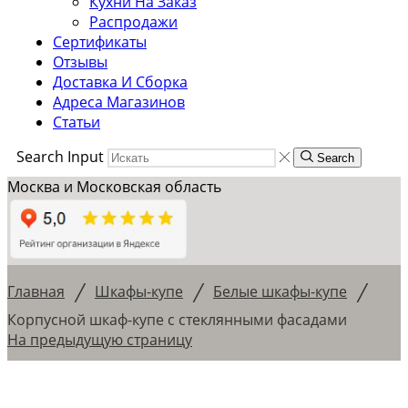
Кухни На Заказ
Распродажи
Сертификаты
Отзывы
Доставка И Сборка
Адреса Магазинов
Статьи
Search Input
Search
Москва и Московская область
/
/
/
Главная
Шкафы-купе
Белые шкафы-купе
Корпусной шкаф-купе с стеклянными фасадами
На предыдущую страницу