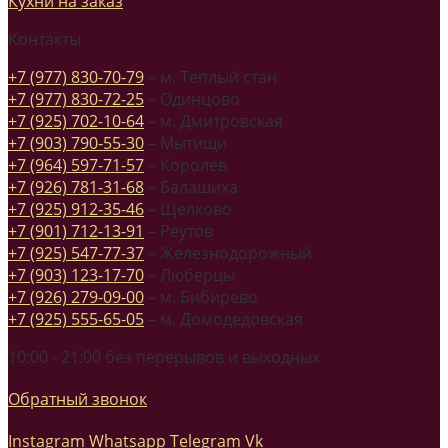
Кухни на заказ
Контакты
+7 (977) 830-70-79
– м. Теплый стан
+7 (977) 830-72-25
– Одинцово
+7 (925) 702-10-64
– м. Дмитровская
+7 (903) 790-55-30
– Мытищи
+7 (964) 597-71-57
– Королев
+7 (926) 781-31-68
– Балашиха
+7 (925) 912-35-46
– Щелково
+7 (901) 712-13-91
– Реутов
+7 (925) 547-77-37
– Железнодорожный
+7 (903) 123-17-70
– Люберцы
+7 (926) 279-09-00
– м. Бибирево
+7 (925) 555-65-05
– м. Домодедовская
10:00 - 21:00 без перерывов и выходных
Обратный звонок
Instagram
Whatsapp
Telegram
Vk