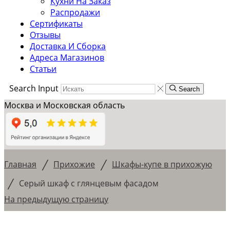
Кухни На Заказ
Распродажи
Сертификаты
Отзывы
Доставка И Сборка
Адреса Магазинов
Статьи
Search Input
Search
Москва и Московская область
/
/
Главная
Прихожие
Шкафы-купе в прихожую
/
Серый шкаф с глянцевым фасадом
На предыдущую страницу