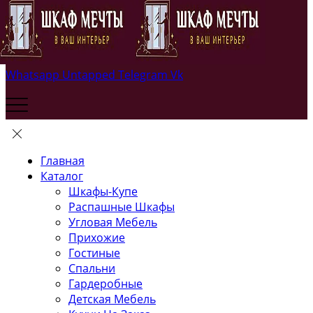
Whatsapp
Untapped
Telegram
Vk
Главная
Каталог
Шкафы-Купе
Распашные Шкафы
Угловая Мебель
Прихожие
Гостиные
Спальни
Гардеробные
Детская Мебель