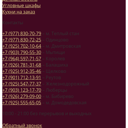
Угловные шкафы
Кухни на заказ
Контакты
+7 (977) 830-70-79
– м. Теплый стан
+7 (977) 830-72-25
– Одинцово
+7 (925) 702-10-64
– м. Дмитровская
+7 (903) 790-55-30
– Мытищи
+7 (964) 597-71-57
– Королев
+7 (926) 781-31-68
– Балашиха
+7 (925) 912-35-46
– Щелково
+7 (901) 712-13-91
– Реутов
+7 (925) 547-77-37
– Железнодорожный
+7 (903) 123-17-70
– Люберцы
+7 (926) 279-09-00
– м. Бибирево
+7 (925) 555-65-05
– м. Домодедовская
10:00 - 21:00 без перерывов и выходных
Обратный звонок