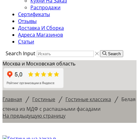
Кухни На Заказ
Распродажи
Сертификаты
Отзывы
Доставка И Сборка
Адреса Магазинов
Статьи
Search Input
Search
Москва и Московская область
/
/
/
Главная
Гостиные
Гостиные классика
Белая
стенка из МДФ с распашными фасадами
На предыдущую страницу