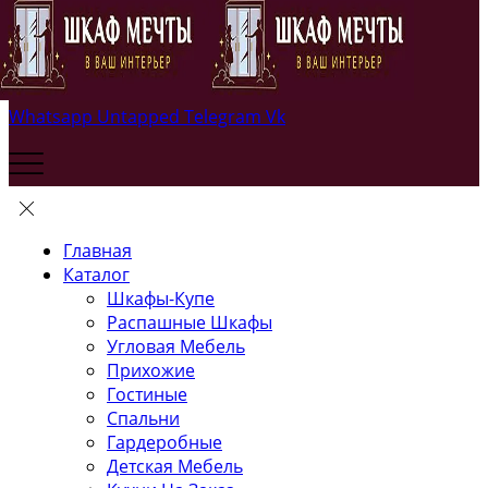
Whatsapp
Untapped
Telegram
Vk
Главная
Каталог
Шкафы-Купе
Распашные Шкафы
Угловая Мебель
Прихожие
Гостиные
Спальни
Гардеробные
Детская Мебель