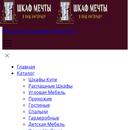
Whatsapp
Untapped
Telegram
Vk
Главная
Каталог
Шкафы-Купе
Распашные Шкафы
Угловая Мебель
Прихожие
Гостиные
Спальни
Гардеробные
Детская Мебель