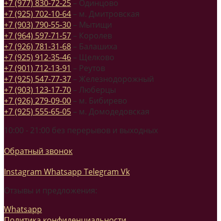
+7 (977) 830-72-25
– Одинцово
+7 (925) 702-10-64
– м. Дмитровская
+7 (903) 790-55-30
– Мытищи
+7 (964) 597-71-57
– Королев
+7 (926) 781-31-68
– Балашиха
+7 (925) 912-35-46
– Щелково
+7 (901) 712-13-91
– Реутов
+7 (925) 547-77-37
– Железнодорожный
+7 (903) 123-17-70
– Люберцы
+7 (926) 279-09-00
– м. Бибирево
+7 (925) 555-65-05
– м. Домодедовская
10:00 - 21:00 без перерывов и выходных
Обратный звонок
Instagram
Whatsapp
Telegram
Vk
Отзывы и предложения:
Whatsapp
Политика конфиденциальности