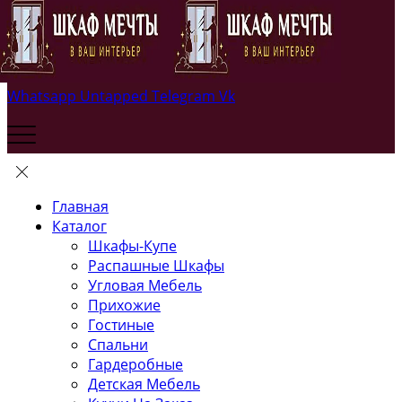
Whatsapp
Untapped
Telegram
Vk
Главная
Каталог
Шкафы-Купе
Распашные Шкафы
Угловая Мебель
Прихожие
Гостиные
Спальни
Гардеробные
Детская Мебель