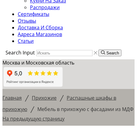
Кухни На Заказ
Распродажи
Сертификаты
Отзывы
Доставка И Сборка
Адреса Магазинов
Статьи
Search Input
Search
Москва и Московская область
/
/
Главная
Прихожие
Распашные шкафы в
/
прихожую
Мебель в прихожую с фасадами из МДФ
На предыдущую страницу