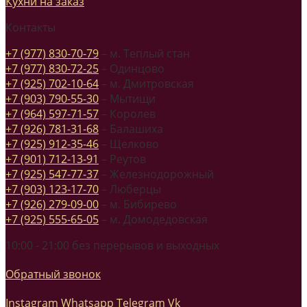
Кухни на заказ
Контакты
+7 (977) 830-70-79
– м. Теплый стан
+7 (977) 830-72-25
– Одинцово
+7 (925) 702-10-64
– м. Дмитровская
+7 (903) 790-55-30
– Мытищи
+7 (964) 597-71-57
– Королев
+7 (926) 781-31-68
– Балашиха
+7 (925) 912-35-46
– Щелково
+7 (901) 712-13-91
– Реутов
+7 (925) 547-77-37
– Железнодорожный
+7 (903) 123-17-70
– Люберцы
+7 (926) 279-09-00
– м. Бибирево
+7 (925) 555-65-05
– м. Домодедовская
10:00 - 21:00 без перерывов и выходных
Обратный звонок
Instagram
Whatsapp
Telegram
Vk