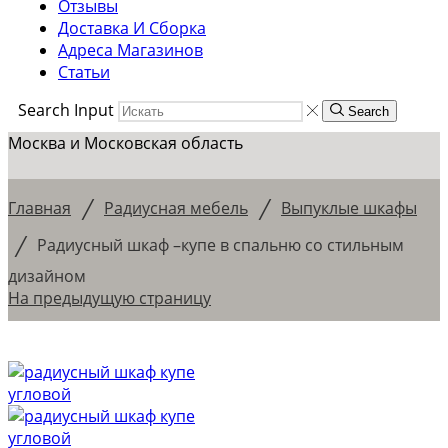
Отзывы
Доставка И Сборка
Адреса Магазинов
Статьи
Search Input
Search
Москва и Московская область
/
/
Главная
Радиусная мебель
Выпуклые шкафы
/
Радиусный шкаф –купе в спальню со стильным
дизайном
На предыдущую страницу