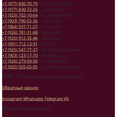
+7 (977) 830-70-79
– м. Теплый стан
+7 (977) 830-72-25
– Одинцово
+7 (925) 702-10-64
– м. Дмитровская
+7 (903) 790-55-30
– Мытищи
+7 (964) 597-71-57
– Королев
+7 (926) 781-31-68
– Балашиха
+7 (925) 912-35-46
– Щелково
+7 (901) 712-13-91
– Реутов
+7 (925) 547-77-37
– Железнодорожный
+7 (903) 123-17-70
– Люберцы
+7 (926) 279-09-00
– м. Бибирево
+7 (925) 555-65-05
– м. Домодедовская
10:00 - 21:00 без перерывов и выходных
Обратный звонок
Instagram
Whatsapp
Telegram
Vk
Отзывы и предложения: