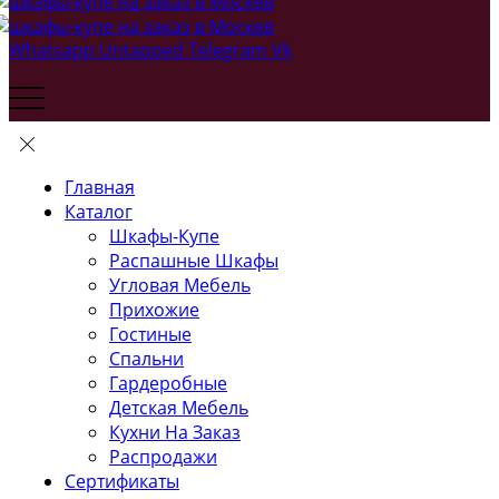
Whatsapp
Untapped
Telegram
Vk
Главная
Каталог
Шкафы-Купе
Распашные Шкафы
Угловая Мебель
Прихожие
Гостиные
Спальни
Гардеробные
Детская Мебель
Кухни На Заказ
Распродажи
Сертификаты