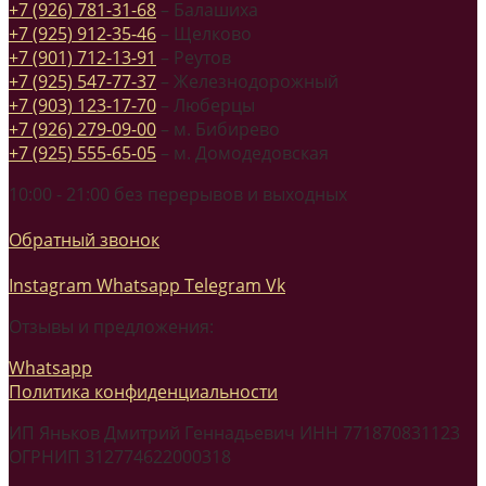
+7 (926) 781-31-68
– Балашиха
+7 (925) 912-35-46
– Щелково
+7 (901) 712-13-91
– Реутов
+7 (925) 547-77-37
– Железнодорожный
+7 (903) 123-17-70
– Люберцы
+7 (926) 279-09-00
– м. Бибирево
+7 (925) 555-65-05
– м. Домодедовская
10:00 - 21:00 без перерывов и выходных
Обратный звонок
Instagram
Whatsapp
Telegram
Vk
Отзывы и предложения:
Whatsapp
Политика конфиденциальности
ИП Яньков Дмитрий Геннадьевич ИНН 771870831123
ОГРНИП 312774622000318