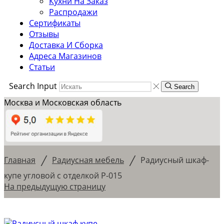
Кухни На Заказ
Распродажи
Сертификаты
Отзывы
Доставка И Сборка
Адреса Магазинов
Статьи
Search Input
Search
Москва и Московская область
/
/
Главная
Радиусная мебель
Радиусный шкаф-
купе угловой с отделкой Р-015
На предыдущую страницу