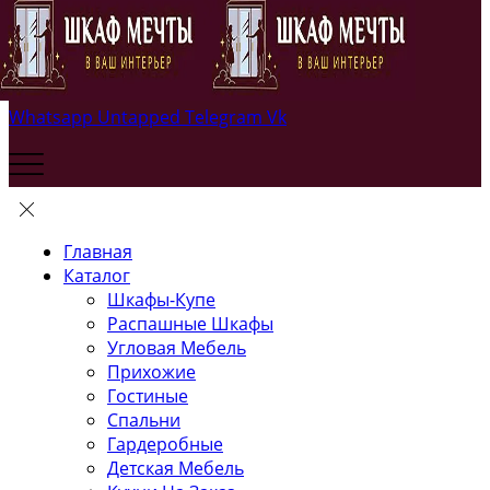
Whatsapp
Untapped
Telegram
Vk
Главная
Каталог
Шкафы-Купе
Распашные Шкафы
Угловая Мебель
Прихожие
Гостиные
Спальни
Гардеробные
Детская Мебель