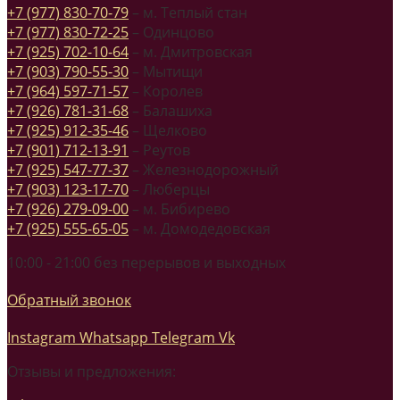
+7 (977) 830-70-79
– м. Теплый стан
+7 (977) 830-72-25
– Одинцово
+7 (925) 702-10-64
– м. Дмитровская
+7 (903) 790-55-30
– Мытищи
+7 (964) 597-71-57
– Королев
+7 (926) 781-31-68
– Балашиха
+7 (925) 912-35-46
– Щелково
+7 (901) 712-13-91
– Реутов
+7 (925) 547-77-37
– Железнодорожный
+7 (903) 123-17-70
– Люберцы
+7 (926) 279-09-00
– м. Бибирево
+7 (925) 555-65-05
– м. Домодедовская
10:00 - 21:00 без перерывов и выходных
Обратный звонок
Instagram
Whatsapp
Telegram
Vk
Отзывы и предложения: