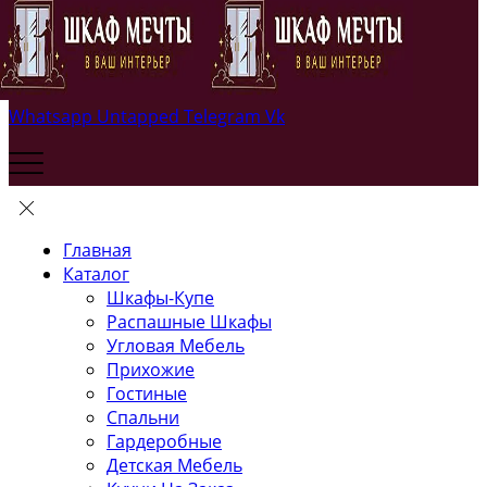
Whatsapp
Untapped
Telegram
Vk
Главная
Каталог
Шкафы-Купе
Распашные Шкафы
Угловая Мебель
Прихожие
Гостиные
Спальни
Гардеробные
Детская Мебель