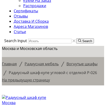
Кухни На Заказ
Распродажи
Сертификаты
Отзывы
Доставка И Сборка
Адреса Магазинов
Статьи
Search Input
Search
Москва и Московская область
/
/
Главная
Радиусная мебель
Вогнутые шкафы
/
Радиусный шкаф-купе угловой с отделкой Р-026
На предыдущую страницу