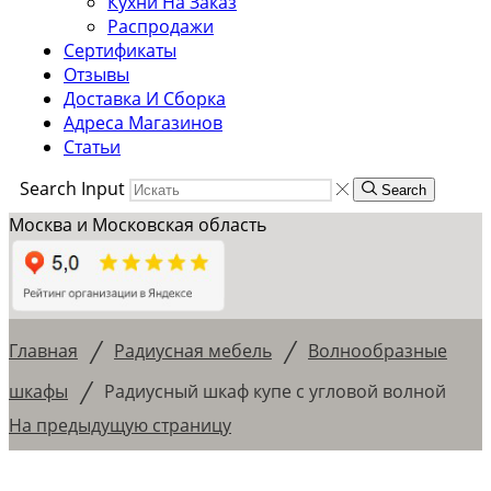
Кухни На Заказ
Распродажи
Сертификаты
Отзывы
Доставка И Сборка
Адреса Магазинов
Статьи
Search Input
Search
Москва и Московская область
/
/
Главная
Радиусная мебель
Волнообразные
/
шкафы
Радиусный шкаф купе с угловой волной
На предыдущую страницу