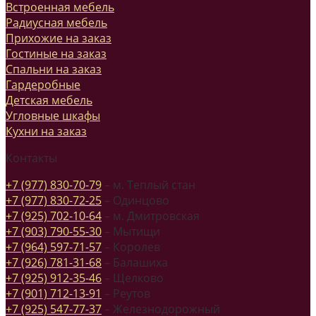
Встроенная мебель
Радиусная мебель
Прихожие на заказ
Гостиные на заказ
Спальни на заказ
Гардеробные
Детская мебель
Угловные шкафы
Кухни на заказ
Контакты
+7 (977) 830-70-79
– м. Теплый стан
+7 (977) 830-72-25
– Одинцово
+7 (925) 702-10-64
– м. Дмитровская
+7 (903) 790-55-30
– Мытищи
+7 (964) 597-71-57
– Королев
+7 (926) 781-31-68
– Балашиха
+7 (925) 912-35-46
– Щелково
+7 (901) 712-13-91
– Реутов
+7 (925) 547-77-37
– Железнодорожный