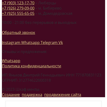
+7 (903) 123-17-70
– Люберцы
+7 (926) 279-09-00
– м. Бибирево
+7 (925) 555-65-05
– м. Домодедовская
10:00 - 21:00 без перерывов и выходных
Обратный звонок
Instagram
Whatsapp
Telegram
Vk
Отзывы и предложения:
Whatsapp
Политика конфиденциальности
ИП Яньков Дмитрий Геннадьевич ИНН 771870831123
ОГРНИП 312774622000318
© 2023 Шкаф мечты
Создание
,
поддержка
,
продвижение сайта