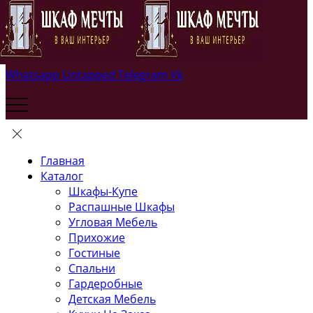
Whatsapp
Untapped
Telegram
Vk
Главная
Каталог
Шкафы-Купе
Распашные Шкафы
Угловая Мебель
Прихожие
Гостиные
Спальни
Гардеробные
Детская Мебель