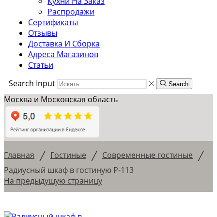
Кухни На Заказ
Распродажи
Сертификаты
Отзывы
Доставка И Сборка
Адреса Магазинов
Статьи
Search Input
Search
Москва и Московская область
/
/
/
Главная
Гостиные
Современные гостиные
Радиусный шкаф в гостиную Р-113
На предыдущую страницу