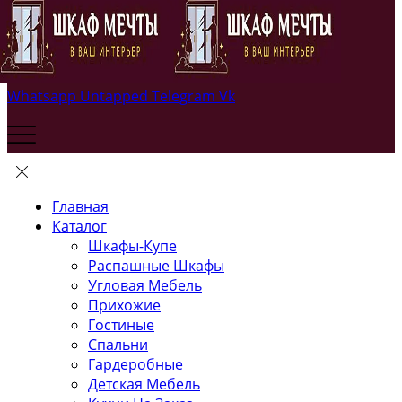
Whatsapp
Untapped
Telegram
Vk
Главная
Каталог
Шкафы-Купе
Распашные Шкафы
Угловая Мебель
Прихожие
Гостиные
Спальни
Гардеробные
Детская Мебель