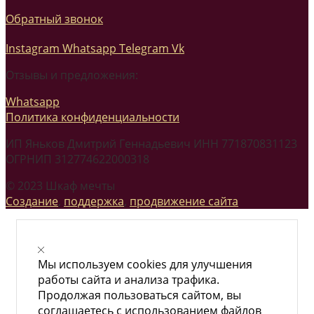
Обратный звонок
Instagram
Whatsapp
Telegram
Vk
Отзывы и предложения:
Whatsapp
Политика конфиденциальности
ИП Яньков Дмитрий Геннадьевич ИНН 771870831123
ОГРНИП 312774622000318
© 2023 Шкаф мечты
Создание
,
поддержка
,
продвижение сайта
Мы используем cookies для улучшения
работы сайта и анализа трафика.
Продолжая пользоваться сайтом, вы
соглашаетесь с использованием файлов