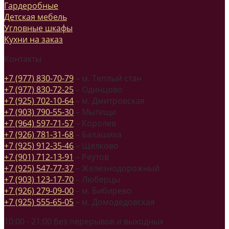
Гардеробные
Детская мебель
Угловные шкафы
Кухни на заказ
Контакты
+7 (977) 830-70-79
– м. Теплый стан
+7 (977) 830-72-25
– Одинцово
+7 (925) 702-10-64
– м. Дмитровская
+7 (903) 790-55-30
– Мытищи
+7 (964) 597-71-57
– Королев
+7 (926) 781-31-68
– Балашиха
+7 (925) 912-35-46
– Щелково
+7 (901) 712-13-91
– Реутов
+7 (925) 547-77-37
– Железнодорожный
+7 (903) 123-17-70
– Люберцы
+7 (926) 279-09-00
– м. Бибирево
+7 (925) 555-65-05
– м. Домодедовская
10:00 - 21:00 без перерывов и выходных