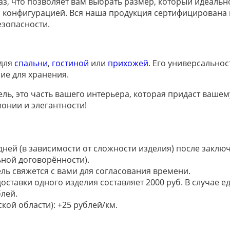
з, что позволяет вам выбрать размер, который идеальн
и конфигурацией. Вся наша продукция сертифицирована 
езопасности.
 для
спальни
,
гостиной
или
прихожей
. Его универсально
ие для хранения.
ель, это часть вашего интерьера, которая придаст ваше
онии и элегантности!
 дней (в зависимости от сложности изделия) после закл
ьной договорённости).
ель свяжется с вами для согласования времени.
доставки одного изделия составляет 2000 руб. В случае
лей.
кой области): +25 рублей/км.