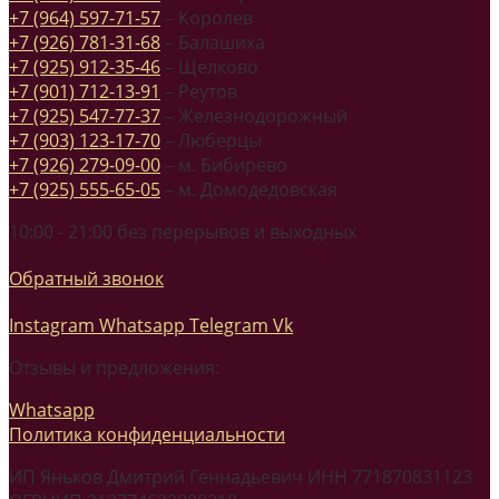
+7 (964) 597-71-57
– Королев
+7 (926) 781-31-68
– Балашиха
+7 (925) 912-35-46
– Щелково
+7 (901) 712-13-91
– Реутов
+7 (925) 547-77-37
– Железнодорожный
+7 (903) 123-17-70
– Люберцы
+7 (926) 279-09-00
– м. Бибирево
+7 (925) 555-65-05
– м. Домодедовская
10:00 - 21:00 без перерывов и выходных
Обратный звонок
Instagram
Whatsapp
Telegram
Vk
Отзывы и предложения:
Whatsapp
Политика конфиденциальности
ИП Яньков Дмитрий Геннадьевич ИНН 771870831123