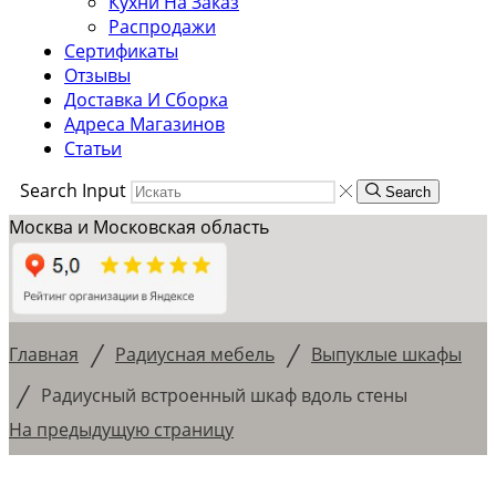
Кухни На Заказ
Распродажи
Сертификаты
Отзывы
Доставка И Сборка
Адреса Магазинов
Статьи
Search Input
Search
Москва и Московская область
/
/
Главная
Радиусная мебель
Выпуклые шкафы
/
Радиусный встроенный шкаф вдоль стены
На предыдущую страницу