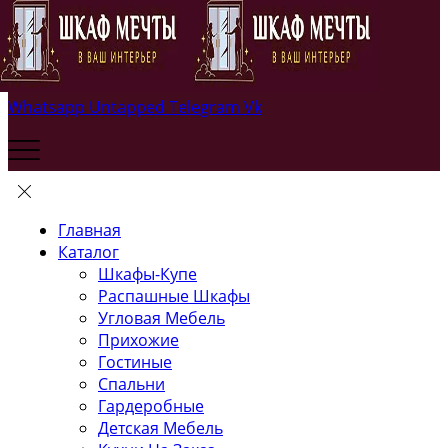
Whatsapp
Untapped
Telegram
Vk
Главная
Каталог
Шкафы-Купе
Распашные Шкафы
Угловая Мебель
Прихожие
Гостиные
Спальни
Гардеробные
Детская Мебель