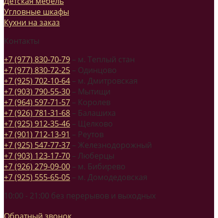
Детская мебель
Угловные шкафы
Кухни на заказ
Контакты
+7 (977) 830-70-79
– м. Теплый стан
+7 (977) 830-72-25
– Одинцово
+7 (925) 702-10-64
– м. Дмитровская
+7 (903) 790-55-30
– Мытищи
+7 (964) 597-71-57
– Королев
+7 (926) 781-31-68
– Балашиха
+7 (925) 912-35-46
– Щелково
+7 (901) 712-13-91
– Реутов
+7 (925) 547-77-37
– Железнодорожный
+7 (903) 123-17-70
– Люберцы
+7 (926) 279-09-00
– м. Бибирево
+7 (925) 555-65-05
– м. Домодедовская
10:00 - 21:00 без перерывов и выходных
Обратный звонок