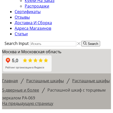
Кухни На Заказ
Распродажи
Сертификаты
Отзывы
Доставка И Сборка
Адреса Магазинов
Статьи
Search Input
Search
Москва и Московская область
/
/
Главная
Распашные шкафы
Распашные шкафы
/
5-дверные и более
Распашной шкаф с торцевым
зеркалом РА-069
На предыдущую страницу