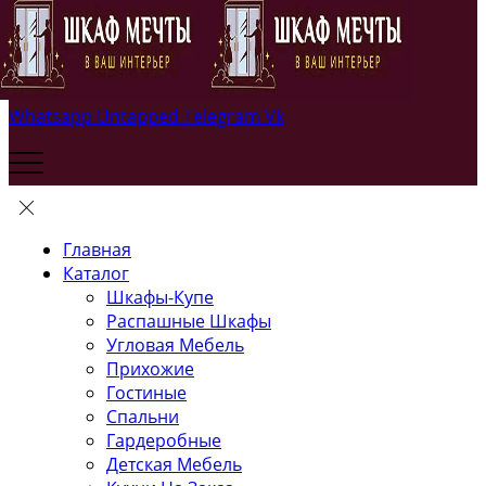
Whatsapp
Untapped
Telegram
Vk
Главная
Каталог
Шкафы-Купе
Распашные Шкафы
Угловая Мебель
Прихожие
Гостиные
Спальни
Гардеробные
Детская Мебель