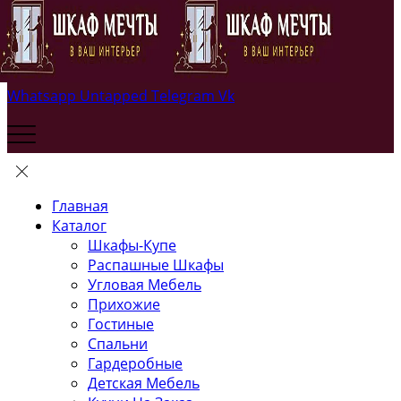
Whatsapp
Untapped
Telegram
Vk
Главная
Каталог
Шкафы-Купе
Распашные Шкафы
Угловая Мебель
Прихожие
Гостиные
Спальни
Гардеробные
Детская Мебель