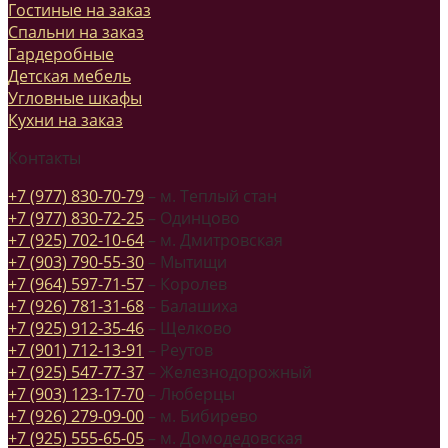
Гостиные на заказ
Спальни на заказ
Гардеробные
Детская мебель
Угловные шкафы
Кухни на заказ
Контакты
+7 (977) 830-70-79
– м. Теплый стан
+7 (977) 830-72-25
– Одинцово
+7 (925) 702-10-64
– м. Дмитровская
+7 (903) 790-55-30
– Мытищи
+7 (964) 597-71-57
– Королев
+7 (926) 781-31-68
– Балашиха
+7 (925) 912-35-46
– Щелково
+7 (901) 712-13-91
– Реутов
+7 (925) 547-77-37
– Железнодорожный
+7 (903) 123-17-70
– Люберцы
+7 (926) 279-09-00
– м. Бибирево
+7 (925) 555-65-05
– м. Домодедовская