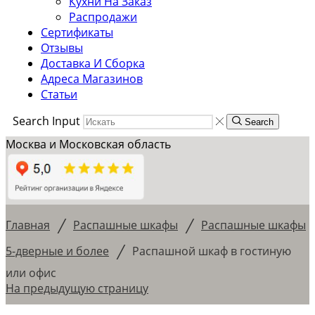
Кухни На Заказ
Распродажи
Сертификаты
Отзывы
Доставка И Сборка
Адреса Магазинов
Статьи
Search Input
Search
Москва и Московская область
/
/
Главная
Распашные шкафы
Распашные шкафы
/
5-дверные и более
Распашной шкаф в гостиную
или офис
На предыдущую страницу