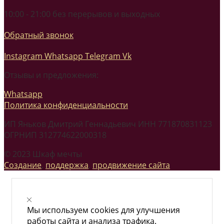
10:00 - 21:00 без перерывов и выходных
Обратный звонок
Instagram
Whatsapp
Telegram
Vk
Отзывы и предложения:
Whatsapp
Политика конфиденциальности
ИП Яньков Дмитрий Геннадьевич ИНН 771870831123
ОГРНИП 312774622000318
© 2023 Шкаф мечты
Создание
,
поддержка
,
продвижение сайта
Мы используем cookies для улучшения
работы сайта и анализа трафика.