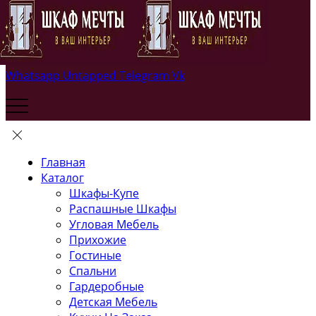
Whatsapp
Untapped
Telegram
Vk
Главная
Каталог
Шкафы-Купе
Распашные Шкафы
Угловая Мебель
Прихожие
Гостиные
Спальни
Гардеробные
Детская Мебель