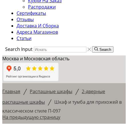
Кухни На Заказ
Распродажи
Сертификаты
Отзывы
Доставка И Сборка
Адреса Магазинов
Статьи
Search Input
Search
Москва и Московская область
/
/
Главная
Распашные шкафы
2-дверные
/
распашные шкафы
Шкаф и тумба для прихожей в
классическом стиле П-097
На предыдущую страницу