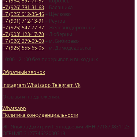
+7 (964) 597-71-57
– Королев
+7 (926) 781-31-68
– Балашиха
+7 (925) 912-35-46
– Щелково
+7 (901) 712-13-91
– Реутов
+7 (925) 547-77-37
– Железнодорожный
+7 (903) 123-17-70
– Люберцы
+7 (926) 279-09-00
– м. Бибирево
+7 (925) 555-65-05
– м. Домодедовская
10:00 - 21:00 без перерывов и выходных
Обратный звонок
Instagram
Whatsapp
Telegram
Vk
Отзывы и предложения:
Whatsapp
Политика конфиденциальности
ИП Яньков Дмитрий Геннадьевич ИНН 771870831123
ОГРНИП 312774622000318