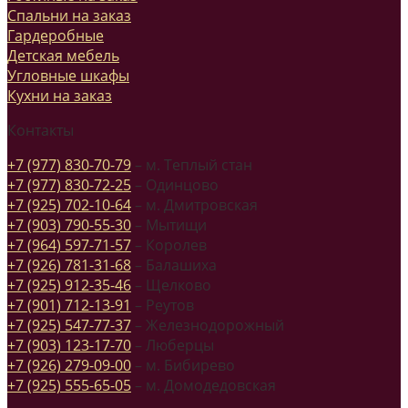
Спальни на заказ
Гардеробные
Детская мебель
Угловные шкафы
Кухни на заказ
Контакты
+7 (977) 830-70-79
– м. Теплый стан
+7 (977) 830-72-25
– Одинцово
+7 (925) 702-10-64
– м. Дмитровская
+7 (903) 790-55-30
– Мытищи
+7 (964) 597-71-57
– Королев
+7 (926) 781-31-68
– Балашиха
+7 (925) 912-35-46
– Щелково
+7 (901) 712-13-91
– Реутов
+7 (925) 547-77-37
– Железнодорожный
+7 (903) 123-17-70
– Люберцы
+7 (926) 279-09-00
– м. Бибирево
+7 (925) 555-65-05
– м. Домодедовская