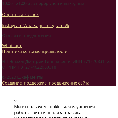
10:00 - 21:00 без перерывов и выходных
Обратный звонок
Instagram
Whatsapp
Telegram
Vk
Отзывы и предложения:
Whatsapp
Политика конфиденциальности
ИП Яньков Дмитрий Геннадьевич ИНН 771870831123
ОГРНИП 312774622000318
© 2023 Шкаф мечты
Создание
,
поддержка
,
продвижение сайта
Мы используем cookies для улучшения
работы сайта и анализа трафика.