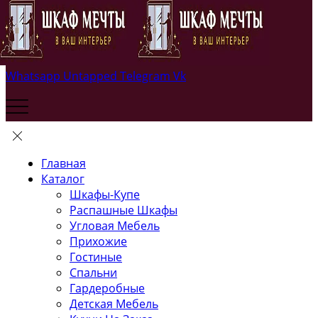
Whatsapp
Untapped
Telegram
Vk
Главная
Каталог
Шкафы-Купе
Распашные Шкафы
Угловая Мебель
Прихожие
Гостиные
Спальни
Гардеробные
Детская Мебель