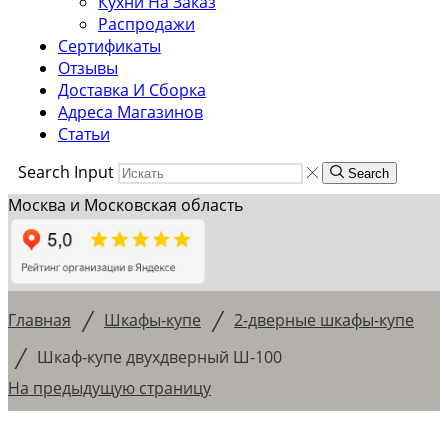
Кухни На Заказ
Распродажи
Сертификаты
Отзывы
Доставка И Сборка
Адреса Магазинов
Статьи
Search Input
Search
Москва и Московская область
/
/
Главная
Шкафы-купе
2-дверные шкафы-купе
/
Шкаф-купе двухдверный Ш-100
На предыдущую страницу