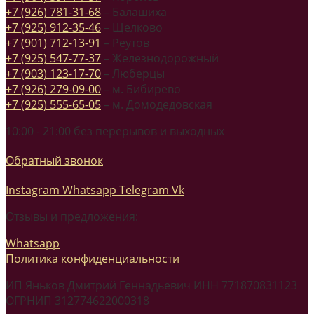
+7 (926) 781-31-68
– Балашиха
+7 (925) 912-35-46
– Щелково
+7 (901) 712-13-91
– Реутов
+7 (925) 547-77-37
– Железнодорожный
+7 (903) 123-17-70
– Люберцы
+7 (926) 279-09-00
– м. Бибирево
+7 (925) 555-65-05
– м. Домодедовская
10:00 - 21:00 без перерывов и выходных
Обратный звонок
Instagram
Whatsapp
Telegram
Vk
Отзывы и предложения:
Whatsapp
Политика конфиденциальности
ИП Яньков Дмитрий Геннадьевич ИНН 771870831123
ОГРНИП 312774622000318