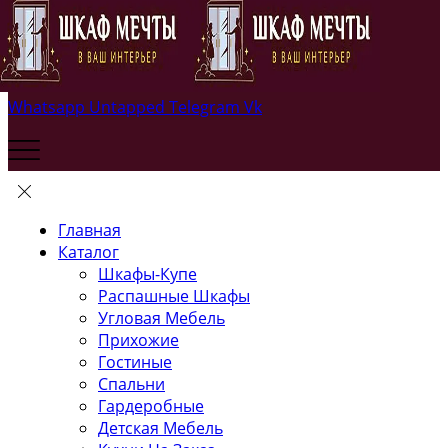
Whatsapp
Untapped
Telegram
Vk
Главная
Каталог
Шкафы-Купе
Распашные Шкафы
Угловая Мебель
Прихожие
Гостиные
Спальни
Гардеробные
Детская Мебель