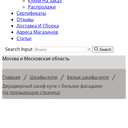
Кухни На Заказ
Распродажи
Сертификаты
Отзывы
Доставка И Сборка
Адреса Магазинов
Статьи
Search Input
Search
Москва и Московская область
/
/
/
Главная
Шкафы-купе
Белые шкафы-купе
Двухдверный шкаф-купе с белыми фасадами
На предыдущую страницу