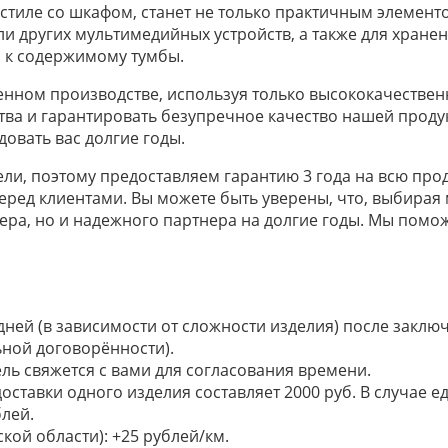
стиле со шкафом, станет не только практичным элемент
и других мультимедийных устройств, а также для хране
п к содержимому тумбы.
венном производстве, используя только высококачестве
тва и гарантировать безупречное качество нашей прод
довать вас долгие годы.
ли, поэтому предоставляем гарантию 3 года на всю про
еред клиентами. Вы можете быть уверены, что, выбирая
ра, но и надежного партнера на долгие годы. Мы помож
 дней (в зависимости от сложности изделия) после закл
ьной договорённости).
ель свяжется с вами для согласования времени.
доставки одного изделия составляет 2000 руб. В случае
лей.
кой области): +25 рублей/км.