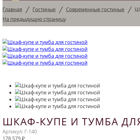
/
/
/
Главная
Гостиные
Современные гостиные
Ш
На предыдущую страницу
ШКАФ-КУПЕ И ТУМБА ДЛ
Артикул:
Г-140
178 579
₽