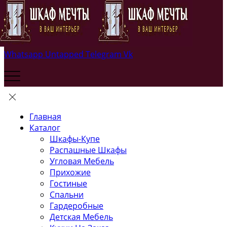
Whatsapp
Untapped
Telegram
Vk
Главная
Каталог
Шкафы-Купе
Распашные Шкафы
Угловая Мебель
Прихожие
Гостиные
Спальни
Гардеробные
Детская Мебель