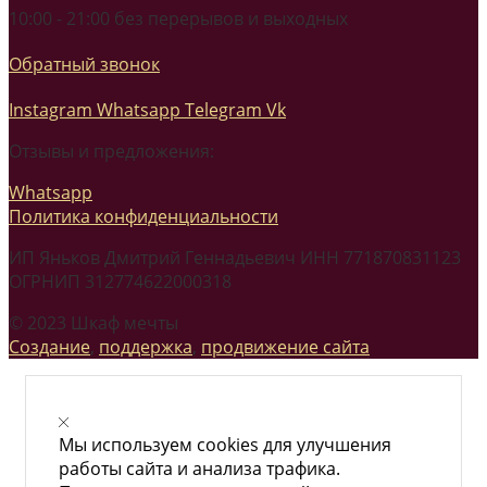
10:00 - 21:00 без перерывов и выходных
Обратный звонок
Instagram
Whatsapp
Telegram
Vk
Отзывы и предложения:
Whatsapp
Политика конфиденциальности
ИП Яньков Дмитрий Геннадьевич ИНН 771870831123
ОГРНИП 312774622000318
© 2023 Шкаф мечты
Создание
,
поддержка
,
продвижение сайта
Мы используем cookies для улучшения
работы сайта и анализа трафика.