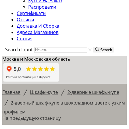
Кухни На Заказ
Распродажи
Сертификаты
Отзывы
Доставка И Сборка
Адреса Магазинов
Статьи
Search Input
Search
Москва и Московская область
/
/
Главная
Шкафы-купе
2-дверные шкафы-купе
/
2-дверный шкаф-купе в шоколадном цвете с узким
профилем
На предыдущую страницу