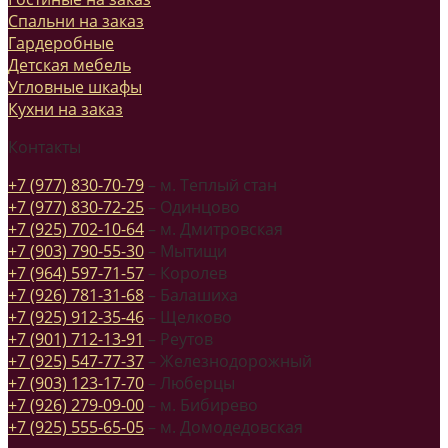
Спальни на заказ
Гардеробные
Детская мебель
Угловные шкафы
Кухни на заказ
Контакты
+7 (977) 830-70-79
– м. Теплый стан
+7 (977) 830-72-25
– Одинцово
+7 (925) 702-10-64
– м. Дмитровская
+7 (903) 790-55-30
– Мытищи
+7 (964) 597-71-57
– Королев
+7 (926) 781-31-68
– Балашиха
+7 (925) 912-35-46
– Щелково
+7 (901) 712-13-91
– Реутов
+7 (925) 547-77-37
– Железнодорожный
+7 (903) 123-17-70
– Люберцы
+7 (926) 279-09-00
– м. Бибирево
+7 (925) 555-65-05
– м. Домодедовская