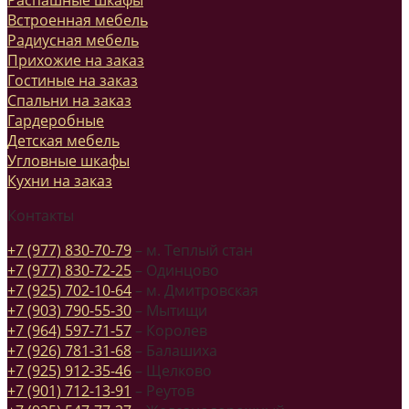
Распашные шкафы
Встроенная мебель
Радиусная мебель
Прихожие на заказ
Гостиные на заказ
Спальни на заказ
Гардеробные
Детская мебель
Угловные шкафы
Кухни на заказ
Контакты
+7 (977) 830-70-79
– м. Теплый стан
+7 (977) 830-72-25
– Одинцово
+7 (925) 702-10-64
– м. Дмитровская
+7 (903) 790-55-30
– Мытищи
+7 (964) 597-71-57
– Королев
+7 (926) 781-31-68
– Балашиха
+7 (925) 912-35-46
– Щелково
+7 (901) 712-13-91
– Реутов