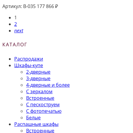
Артикул:
В-035
177 866
₽
1
2
next
КАТАЛОГ
Распродажи
Шкафы-купе
2-дверные
3-дверные
4-дверные и более
С зеркалом
Встроенные
С пескоструем
С фотопечатью
Белые
Распашные шкафы
Встроенные