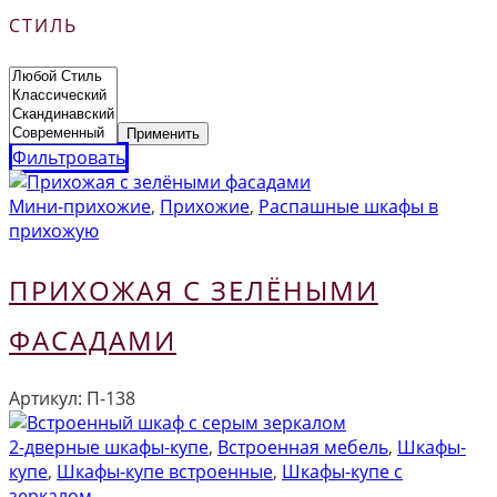
СТИЛЬ
Применить
Фильтровать
Мини-прихожие
,
Прихожие
,
Распашные шкафы в
прихожую
ПРИХОЖАЯ С ЗЕЛЁНЫМИ
ФАСАДАМИ
Артикул:
П-138
2-дверные шкафы-купе
,
Встроенная мебель
,
Шкафы-
купе
,
Шкафы-купе встроенные
,
Шкафы-купе с
зеркалом