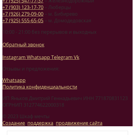
+7 (925) 547-77-37
– Железнодорожный
+7 (903) 123-17-70
– Люберцы
+7 (926) 279-09-00
– м. Бибирево
+7 (925) 555-65-05
– м. Домодедовская
10:00 - 21:00 без перерывов и выходных
Обратный звонок
Instagram
Whatsapp
Telegram
Vk
Отзывы и предложения:
Whatsapp
Политика конфиденциальности
ИП Яньков Дмитрий Геннадьевич ИНН 771870831123
ОГРНИП 312774622000318
© 2023 Шкаф мечты
Создание
,
поддержка
,
продвижение сайта