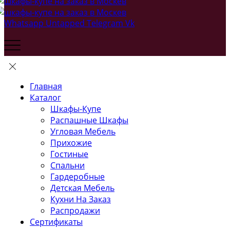
Whatsapp
Untapped
Telegram
Vk
Главная
Каталог
Шкафы-Купе
Распашные Шкафы
Угловая Мебель
Прихожие
Гостиные
Спальни
Гардеробные
Детская Мебель
Кухни На Заказ
Распродажи
Сертификаты