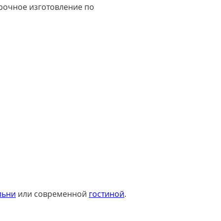
срочное изготовление по
льни
или современной
гостиной
.