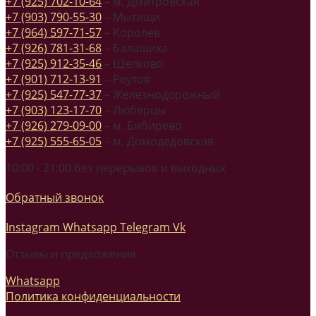
+7 (925) 702-10-64
– м. Дмитровская
+7 (903) 790-55-30
– Мытищи
+7 (964) 597-71-57
– Королев
+7 (926) 781-31-68
– Балашиха
+7 (925) 912-35-46
– Щелково
+7 (901) 712-13-91
– Реутов
+7 (925) 547-77-37
– Железнодорожный
+7 (903) 123-17-70
– Люберцы
+7 (926) 279-09-00
– м. Бибирево
+7 (925) 555-65-05
– м. Домодедовская
10:00 - 21:00 без перерывов и выходных
Обратный звонок
Instagram
Whatsapp
Telegram
Vk
Отзывы и предложения:
Whatsapp
Политика конфиденциальности