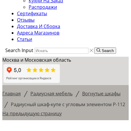
Кухни На Заказ
Распродажи
Сертификаты
Отзывы
Доставка И Сборка
Адреса Магазинов
Статьи
Search Input
Search
Москва и Московская область
/
/
Главная
Радиусная мебель
Вогнутые шкафы
/
Радиусный шкаф-купе с угловым элементом Р-112
На предыдущую страницу