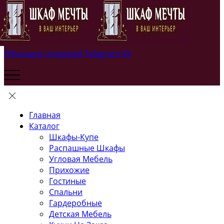
Whatsapp
Untapped
Telegram
Vk
Главная
Каталог
Шкафы-Купе
Распашные Шкафы
Угловая Мебель
Прихожие
Гостиные
Спальни
Гардеробные
Детская Мебель