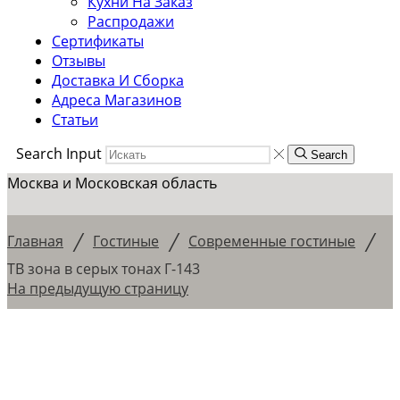
Кухни На Заказ
Распродажи
Сертификаты
Отзывы
Доставка И Сборка
Адреса Магазинов
Статьи
Search Input
Search
Москва и Московская область
/
/
/
Главная
Гостиные
Современные гостиные
ТВ зона в серых тонах Г-143
На предыдущую страницу