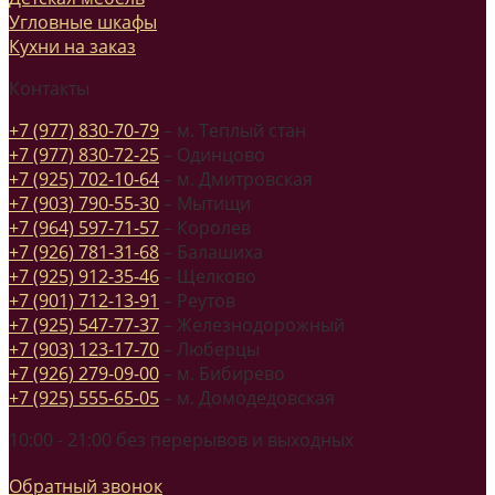
Угловные шкафы
Кухни на заказ
Контакты
+7 (977) 830-70-79
– м. Теплый стан
+7 (977) 830-72-25
– Одинцово
+7 (925) 702-10-64
– м. Дмитровская
+7 (903) 790-55-30
– Мытищи
+7 (964) 597-71-57
– Королев
+7 (926) 781-31-68
– Балашиха
+7 (925) 912-35-46
– Щелково
+7 (901) 712-13-91
– Реутов
+7 (925) 547-77-37
– Железнодорожный
+7 (903) 123-17-70
– Люберцы
+7 (926) 279-09-00
– м. Бибирево
+7 (925) 555-65-05
– м. Домодедовская
10:00 - 21:00 без перерывов и выходных
Обратный звонок