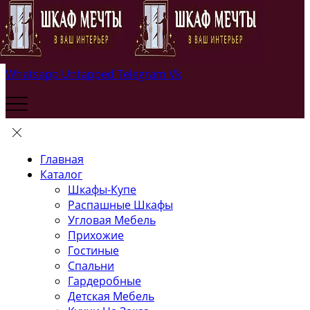
Whatsapp
Untapped
Telegram
Vk
Главная
Каталог
Шкафы-Купе
Распашные Шкафы
Угловая Мебель
Прихожие
Гостиные
Спальни
Гардеробные
Детская Мебель