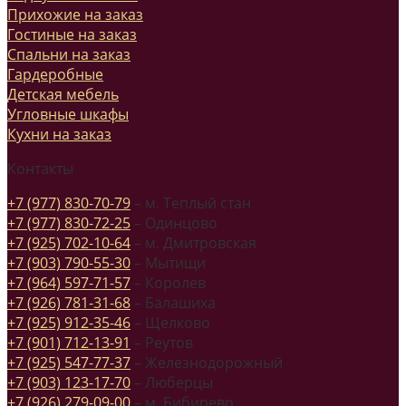
Прихожие на заказ
Гостиные на заказ
Спальни на заказ
Гардеробные
Детская мебель
Угловные шкафы
Кухни на заказ
Контакты
+7 (977) 830-70-79
– м. Теплый стан
+7 (977) 830-72-25
– Одинцово
+7 (925) 702-10-64
– м. Дмитровская
+7 (903) 790-55-30
– Мытищи
+7 (964) 597-71-57
– Королев
+7 (926) 781-31-68
– Балашиха
+7 (925) 912-35-46
– Щелково
+7 (901) 712-13-91
– Реутов
+7 (925) 547-77-37
– Железнодорожный
+7 (903) 123-17-70
– Люберцы
+7 (926) 279-09-00
– м. Бибирево