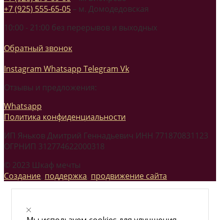
+7 (925) 555-65-05
– м. Домодедовская
10:00 - 21:00 без перерывов и выходных
Обратный звонок
Instagram
Whatsapp
Telegram
Vk
Отзывы и предложения:
Whatsapp
Политика конфиденциальности
ИП Яньков Дмитрий Геннадьевич ИНН 771870831123
ОГРНИП 312774622000318
© 2023 Шкаф мечты
Создание
,
поддержка
,
продвижение сайта
Мы используем cookies для улучшения