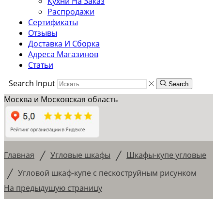
Кухни На Заказ
Распродажи
Сертификаты
Отзывы
Доставка И Сборка
Адреса Магазинов
Статьи
Search Input
Search
Москва и Московская область
/
/
Главная
Угловые шкафы
Шкафы-купе угловые
/
Угловой шкаф-купе с пескоструйным рисунком
На предыдущую страницу