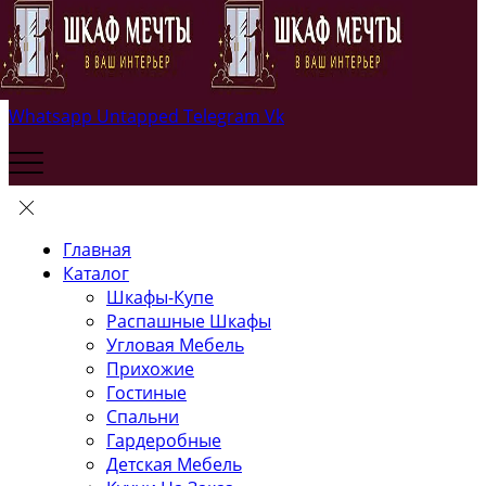
Whatsapp
Untapped
Telegram
Vk
Главная
Каталог
Шкафы-Купе
Распашные Шкафы
Угловая Мебель
Прихожие
Гостиные
Спальни
Гардеробные
Детская Мебель