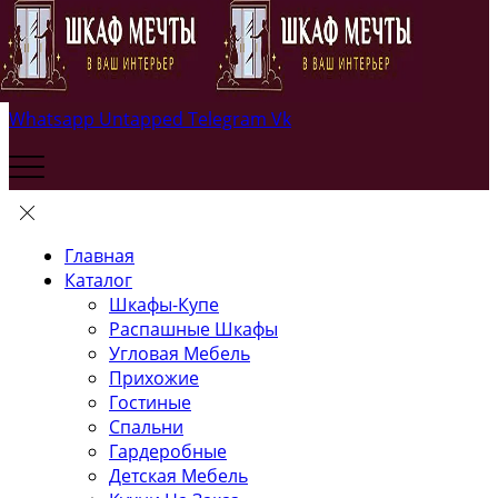
Whatsapp
Untapped
Telegram
Vk
Главная
Каталог
Шкафы-Купе
Распашные Шкафы
Угловая Мебель
Прихожие
Гостиные
Спальни
Гардеробные
Детская Мебель