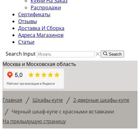
Кухни На Заказ
Распродажи
Сертификаты
Отзывы
Доставка И Сборка
Адреса Магазинов
Статьи
Search Input
Search
Москва и Московская область
/
/
Главная
Шкафы-купе
2-дверные шкафы-купе
/
Черный шкаф-купе с красными вставками
На предыдущую страницу