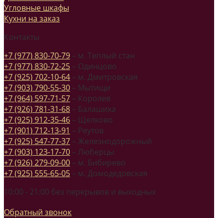
Угловные шкафы
Кухни на заказ
Контакты
+7 (977) 830-70-79
– м. Теплый стан
+7 (977) 830-72-25
– Одинцово
+7 (925) 702-10-64
– м. Дмитровская
+7 (903) 790-55-30
– Мытищи
+7 (964) 597-71-57
– Королев
+7 (926) 781-31-68
– Балашиха
+7 (925) 912-35-46
– Щелково
+7 (901) 712-13-91
– Реутов
+7 (925) 547-77-37
– Железнодорожный
+7 (903) 123-17-70
– Люберцы
+7 (926) 279-09-00
– м. Бибирево
+7 (925) 555-65-05
– м. Домодедовская
10:00 - 21:00 без перерывов и выходных
Обратный звонок