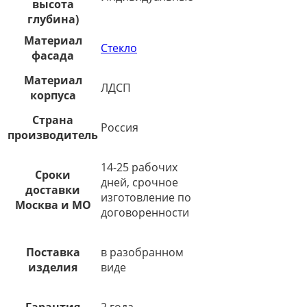
высота
глубина)
Материал
Стекло
фасада
Материал
ЛДСП
корпуса
Страна
Россия
производитель
14-25 рабочих
Сроки
дней, срочное
доставки
изготовление по
Москва и МО
договоренности
Поставка
в разобранном
изделия
виде
Гарантия
2 года