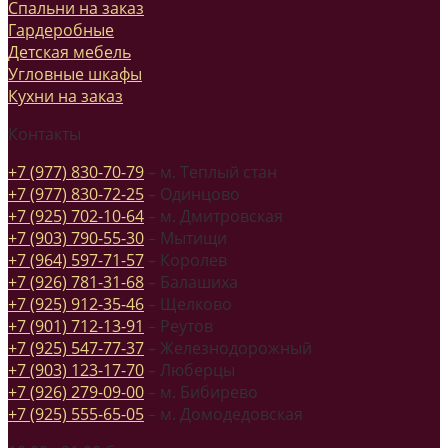
Спальни на заказ
Гардеробные
Детская мебель
Угловные шкафы
Кухни на заказ
Контакты
+7 (977) 830-70-79
– м. Теплый стан
+7 (977) 830-72-25
– Одинцово
+7 (925) 702-10-64
– м. Дмитровская
+7 (903) 790-55-30
– Мытищи
+7 (964) 597-71-57
– Королев
+7 (926) 781-31-68
– Балашиха
+7 (925) 912-35-46
– Щелково
+7 (901) 712-13-91
– Реутов
+7 (925) 547-77-37
– Железнодорожный
+7 (903) 123-17-70
– Люберцы
+7 (926) 279-09-00
– м. Бибирево
+7 (925) 555-65-05
– м. Домодедовская