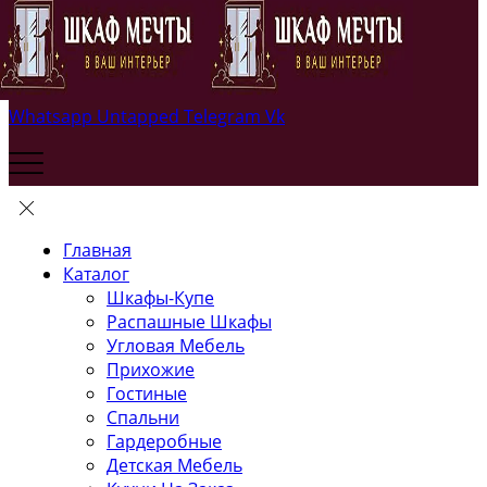
Whatsapp
Untapped
Telegram
Vk
Главная
Каталог
Шкафы-Купе
Распашные Шкафы
Угловая Мебель
Прихожие
Гостиные
Спальни
Гардеробные
Детская Мебель