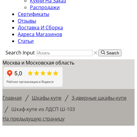
Кухни На Заказ
Распродажи
Сертификаты
Отзывы
Доставка И Сборка
Адреса Магазинов
Статьи
Search Input
Search
Москва и Московская область
/
/
Главная
Шкафы-купе
3-дверные шкафы-купе
/
Шкаф-купе из ЛДСП Ш-103
На предыдущую страницу