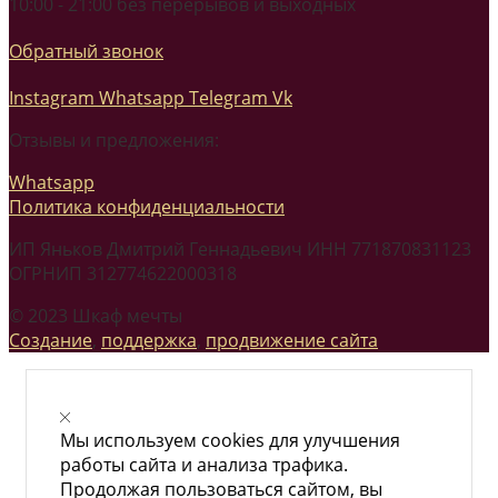
10:00 - 21:00 без перерывов и выходных
Обратный звонок
Instagram
Whatsapp
Telegram
Vk
Отзывы и предложения:
Whatsapp
Политика конфиденциальности
ИП Яньков Дмитрий Геннадьевич ИНН 771870831123
ОГРНИП 312774622000318
© 2023 Шкаф мечты
Создание
,
поддержка
,
продвижение сайта
Мы используем cookies для улучшения
работы сайта и анализа трафика.
Продолжая пользоваться сайтом, вы