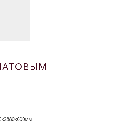
МАТОВЫМ
0х2880х600мм