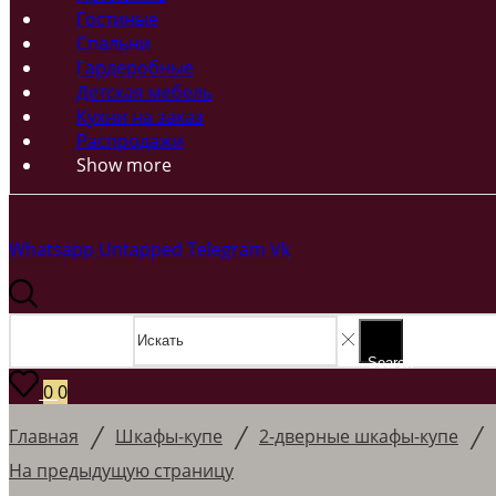
Гостиные
Спальни
Гардеробные
Детская мебель
Кухни на заказ
Распродажи
Show more
Whatsapp
Untapped
Telegram
Vk
Search input
Search
0
0
/
/
/
Главная
Шкафы-купе
2-дверные шкафы-купе
На предыдущую страницу