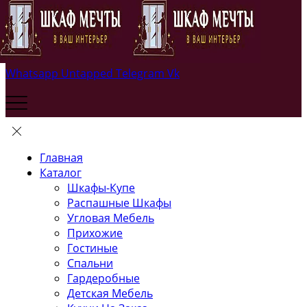
Whatsapp
Untapped
Telegram
Vk
Главная
Каталог
Шкафы-Купе
Распашные Шкафы
Угловая Мебель
Прихожие
Гостиные
Спальни
Гардеробные
Детская Мебель