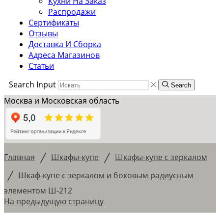
Кухни На Заказ
Распродажи
Сертификаты
Отзывы
Доставка И Сборка
Адреса Магазинов
Статьи
Search Input
Search
Москва и Московская область
/
/
Главная
Шкафы-купе
Шкафы-купе с зеркалом
/
Шкаф-купе с зеркалом и боковым радиусным
элементом Ш-212
На предыдущую страницу