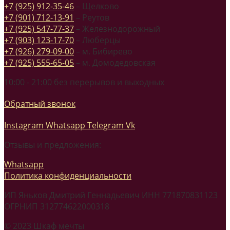
+7 (925) 912-35-46
– Щелково
+7 (901) 712-13-91
– Реутов
+7 (925) 547-77-37
– Железнодорожный
+7 (903) 123-17-70
– Люберцы
+7 (926) 279-09-00
– м. Бибирево
+7 (925) 555-65-05
– м. Домодедовская
10:00 - 21:00 без перерывов и выходных
Обратный звонок
Instagram
Whatsapp
Telegram
Vk
Отзывы и предложения:
Whatsapp
Политика конфиденциальности
ИП Яньков Дмитрий Геннадьевич ИНН 771870831123
ОГРНИП 312774622000318
© 2023 Шкаф мечты