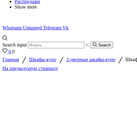
Распродажи
Show more
Whatsapp
Untapped
Telegram
Vk
Search input
Search
0
0
/
/
/
Главная
Шкафы-купе
2-дверные шкафы-купе
Шкаф
На предыдущую страницу