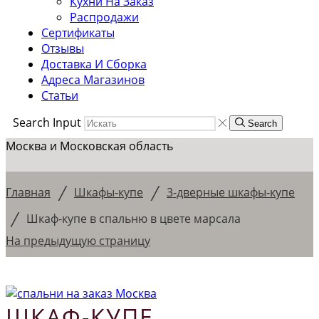
Кухни На Заказ
Распродажи
Сертификаты
Отзывы
Доставка И Сборка
Адреса Магазинов
Статьи
Search Input
Search
Москва и Московская область
/
/
Главная
Шкафы-купе
3-дверные шкафы-купе
/
Шкаф-купе в спальню в цвете марсала
На предыдущую страницу
ШКАФ-КУПЕ