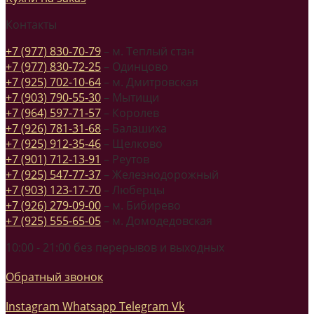
Контакты
+7 (977) 830-70-79
– м. Теплый стан
+7 (977) 830-72-25
– Одинцово
+7 (925) 702-10-64
– м. Дмитровская
+7 (903) 790-55-30
– Мытищи
+7 (964) 597-71-57
– Королев
+7 (926) 781-31-68
– Балашиха
+7 (925) 912-35-46
– Щелково
+7 (901) 712-13-91
– Реутов
+7 (925) 547-77-37
– Железнодорожный
+7 (903) 123-17-70
– Люберцы
+7 (926) 279-09-00
– м. Бибирево
+7 (925) 555-65-05
– м. Домодедовская
10:00 - 21:00 без перерывов и выходных
Обратный звонок
Instagram
Whatsapp
Telegram
Vk