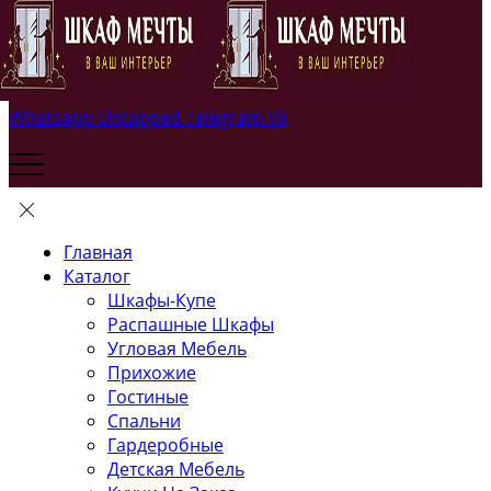
Whatsapp
Untapped
Telegram
Vk
Главная
Каталог
Шкафы-Купе
Распашные Шкафы
Угловая Мебель
Прихожие
Гостиные
Спальни
Гардеробные
Детская Мебель