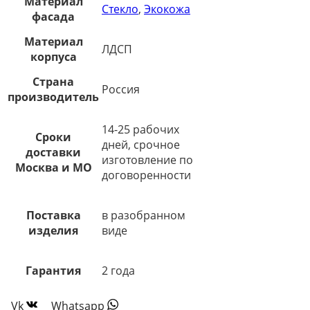
Материал
Стекло
,
Экокожа
фасада
Материал
ЛДСП
корпуса
Страна
Россия
производитель
14-25 рабочих
Сроки
дней, срочное
доставки
изготовление по
Москва и МО
договоренности
Поставка
в разобранном
изделия
виде
Гарантия
2 года
Vk
Whatsapp