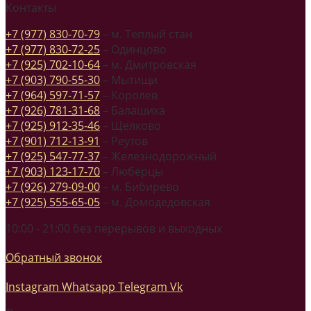
Контакты
+7 (977) 830-70-79
– м. Теплый стан
+7 (977) 830-72-25
– Одинцово
+7 (925) 702-10-64
– м. Дмитровская
+7 (903) 790-55-30
– Мытищи
+7 (964) 597-71-57
– Королев
+7 (926) 781-31-68
– Балашиха
+7 (925) 912-35-46
– Щелково
+7 (901) 712-13-91
– Реутов
+7 (925) 547-77-37
– Железнодорожный
+7 (903) 123-17-70
– Люберцы
+7 (926) 279-09-00
– м. Бибирево
+7 (925) 555-65-05
– м. Домодедовская
10:00 - 21:00 без перерывов и выходных
Обратный звонок
Instagram
Whatsapp
Telegram
Vk