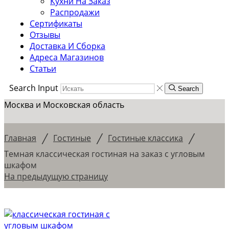
Кухни На Заказ
Распродажи
Сертификаты
Отзывы
Доставка И Сборка
Адреса Магазинов
Статьи
Search Input
Search
Москва и Московская область
/
/
/
Главная
Гостиные
Гостиные классика
Темная классическая гостиная на заказ с угловым
шкафом
На предыдущую страницу