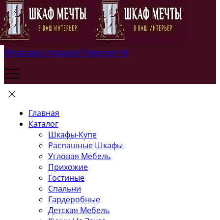
Whatsapp
Untapped
Telegram
Vk
Главная
Каталог
Шкафы-Купе
Распашные Шкафы
Угловая Мебель
Прихожие
Гостиные
Спальни
Гардеробные
Детская Мебель