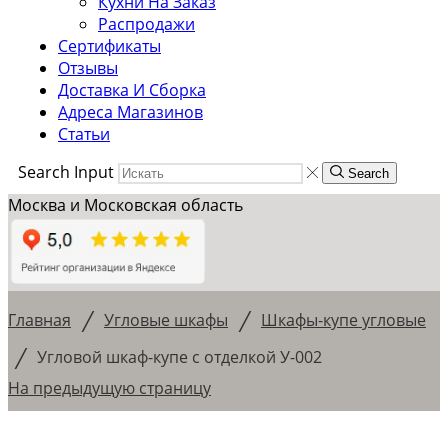
Кухни На Заказ
Распродажи
Сертификаты
Отзывы
Доставка И Сборка
Адреса Магазинов
Статьи
Search Input
Search
Москва и Московская область
/
/
Главная
Угловые шкафы
Шкафы-купе угловые
/
Угловой шкаф-купе с отделкой У-002
На предыдущую страницу