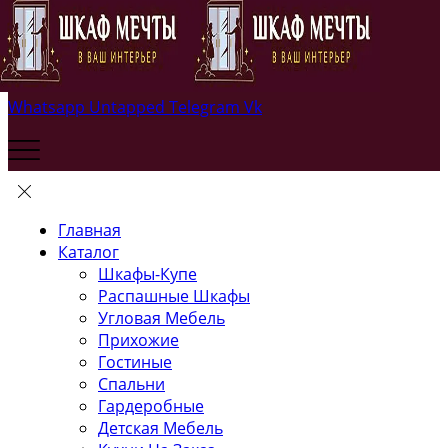
Whatsapp
Untapped
Telegram
Vk
Главная
Каталог
Шкафы-Купе
Распашные Шкафы
Угловая Мебель
Прихожие
Гостиные
Спальни
Гардеробные
Детская Мебель