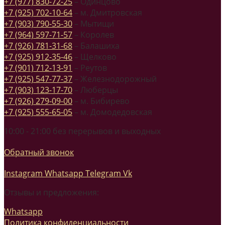
+7 (977) 830-72-25
– Одинцово
+7 (925) 702-10-64
– м. Дмитровская
+7 (903) 790-55-30
– Мытищи
+7 (964) 597-71-57
– Королев
+7 (926) 781-31-68
– Балашиха
+7 (925) 912-35-46
– Щелково
+7 (901) 712-13-91
– Реутов
+7 (925) 547-77-37
– Железнодорожный
+7 (903) 123-17-70
– Люберцы
+7 (926) 279-09-00
– м. Бибирево
+7 (925) 555-65-05
– м. Домодедовская
10:00 - 21:00 без перерывов и выходных
Обратный звонок
Instagram
Whatsapp
Telegram
Vk
Отзывы и предложения:
Whatsapp
Политика конфиденциальности