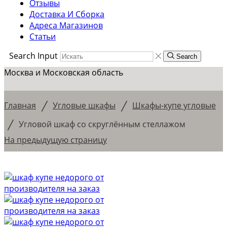
Отзывы
Доставка И Сборка
Адреса Магазинов
Статьи
Search Input
Search
Москва и Московская область
/
/
Главная
Угловые шкафы
Шкафы-купе угловые
/
Угловой шкаф со скруглённым стеллажом
На предыдущую страницу