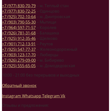
+7 (977) 830-70-79
– м. Теплый стан
+7 (977) 830-72-25
– Одинцово
+7 (925) 702-10-64
– м. Дмитровская
+7 (903) 790-55-30
– Мытищи
+7 (964) 597-71-57
– Королев
+7 (926) 781-31-68
– Балашиха
+7 (925) 912-35-46
– Щелково
+7 (901) 712-13-91
– Реутов
+7 (925) 547-77-37
– Железнодорожный
+7 (903) 123-17-70
– Люберцы
+7 (926) 279-09-00
– м. Бибирево
+7 (925) 555-65-05
– м. Домодедовская
10:00 - 21:00 без перерывов и выходных
Обратный звонок
Instagram
Whatsapp
Telegram
Vk
Отзывы и предложения: