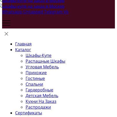
Whatsapp
Untapped
Telegram
Vk
Главная
Каталог
Шкафы-Купе
Распашные Шкафы
Угловая Мебель
Прихожие
Гостиные
Спальни
Гардеробные
Детская Мебель
Кухни На Заказ
Распродажи
Сертификаты