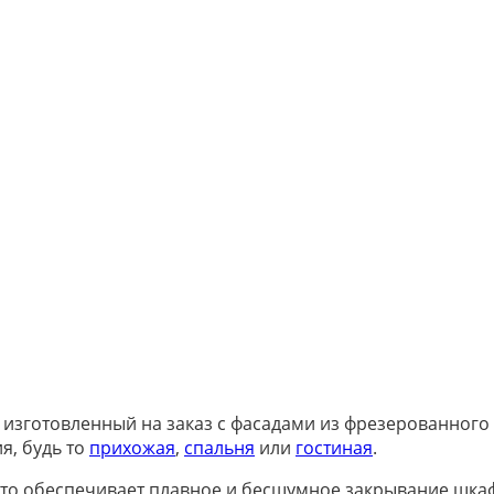
изготовленный на заказ с фасадами из фрезерованного
я, будь то
прихожая
,
спальня
или
гостиная
.
о обеспечивает плавное и бесшумное закрывание шкаф