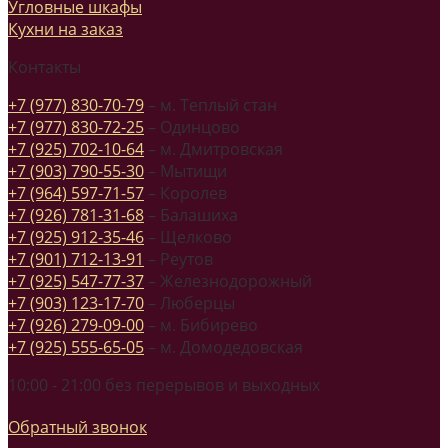
Угловные шкафы
Кухни на заказ
Контакты
+7 (977) 830-70-79
– м. Теплый стан
+7 (977) 830-72-25
– Одинцово
+7 (925) 702-10-64
– м. Дмитровская
+7 (903) 790-55-30
– Мытищи
+7 (964) 597-71-57
– Королев
+7 (926) 781-31-68
– Балашиха
+7 (925) 912-35-46
– Щелково
+7 (901) 712-13-91
– Реутов
+7 (925) 547-77-37
– Железнодорожный
+7 (903) 123-17-70
– Люберцы
+7 (926) 279-09-00
– м. Бибирево
+7 (925) 555-65-05
– м. Домодедовская
10:00 - 21:00 без перерывов и выходных
Обратный звонок