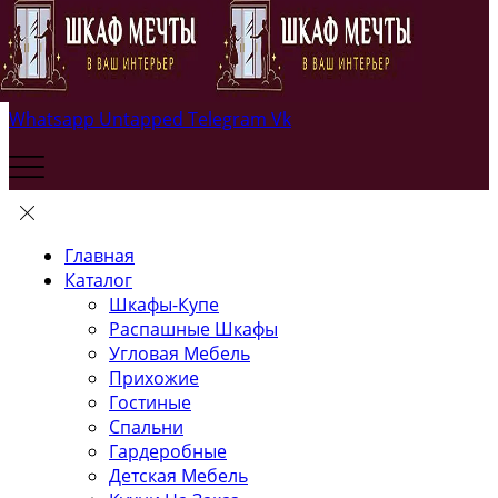
Whatsapp
Untapped
Telegram
Vk
Главная
Каталог
Шкафы-Купе
Распашные Шкафы
Угловая Мебель
Прихожие
Гостиные
Спальни
Гардеробные
Детская Мебель