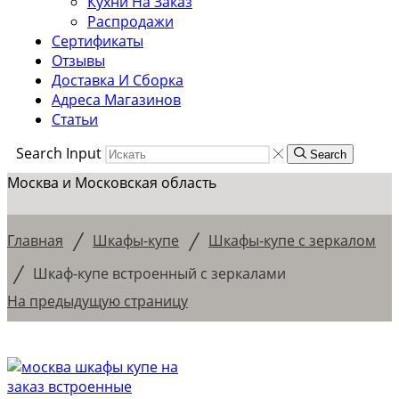
Кухни На Заказ
Распродажи
Сертификаты
Отзывы
Доставка И Сборка
Адреса Магазинов
Статьи
Search Input
Search
Москва и Московская область
/
/
Главная
Шкафы-купе
Шкафы-купе с зеркалом
/
Шкаф-купе встроенный с зеркалами
На предыдущую страницу