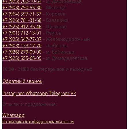
+7 (925) 702-10-64
– м. Дмитровская
+7 (903) 790-55-30
– Мытищи
+7 (964) 597-71-57
– Королев
+7 (926) 781-31-68
– Балашиха
+7 (925) 912-35-46
– Щелково
+7 (901) 712-13-91
– Реутов
+7 (925) 547-77-37
– Железнодорожный
+7 (903) 123-17-70
– Люберцы
+7 (926) 279-09-00
– м. Бибирево
+7 (925) 555-65-05
– м. Домодедовская
10:00 - 21:00 без перерывов и выходных
Обратный звонок
Instagram
Whatsapp
Telegram
Vk
Отзывы и предложения:
Whatsapp
Политика конфиденциальности