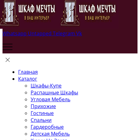
Whatsapp
Untapped
Telegram
Vk
Главная
Каталог
Шкафы-Купе
Распашные Шкафы
Угловая Мебель
Прихожие
Гостиные
Спальни
Гардеробные
Детская Мебель