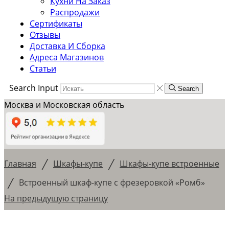
Кухни На Заказ
Распродажи
Сертификаты
Отзывы
Доставка И Сборка
Адреса Магазинов
Статьи
Search Input
Search
Москва и Московская область
/
/
Главная
Шкафы-купе
Шкафы-купе встроенные
/
Встроенный шкаф-купе с фрезеровкой «Ромб»
На предыдущую страницу