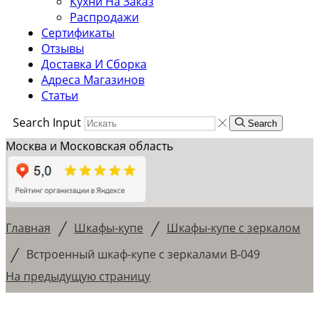
Кухни На Заказ
Распродажи
Сертификаты
Отзывы
Доставка И Сборка
Адреса Магазинов
Статьи
Search Input
Search
Москва и Московская область
/
/
Главная
Шкафы-купе
Шкафы-купе с зеркалом
/
Встроенный шкаф-купе с зеркалами В-049
На предыдущую страницу