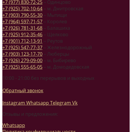
+7 (977) 830-72-25
– Одинцово
+7 (925) 702-10-64
– м. Дмитровская
+7 (903) 790-55-30
– Мытищи
+7 (964) 597-71-57
– Королев
+7 (926) 781-31-68
– Балашиха
+7 (925) 912-35-46
– Щелково
+7 (901) 712-13-91
– Реутов
+7 (925) 547-77-37
– Железнодорожный
+7 (903) 123-17-70
– Люберцы
+7 (926) 279-09-00
– м. Бибирево
+7 (925) 555-65-05
– м. Домодедовская
10:00 - 21:00 без перерывов и выходных
Обратный звонок
Instagram
Whatsapp
Telegram
Vk
Отзывы и предложения:
Whatsapp
Политика конфиденциальности