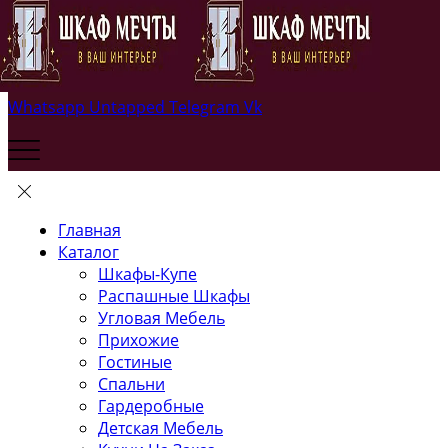
Whatsapp
Untapped
Telegram
Vk
Главная
Каталог
Шкафы-Купе
Распашные Шкафы
Угловая Мебель
Прихожие
Гостиные
Спальни
Гардеробные
Детская Мебель