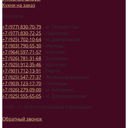
Кухни на заказ
Контакты
+7 (977) 830-70-79
– м. Теплый стан
+7 (977) 830-72-25
– Одинцово
+7 (925) 702-10-64
– м. Дмитровская
+7 (903) 790-55-30
– Мытищи
+7 (964) 597-71-57
– Королев
+7 (926) 781-31-68
– Балашиха
+7 (925) 912-35-46
– Щелково
+7 (901) 712-13-91
– Реутов
+7 (925) 547-77-37
– Железнодорожный
+7 (903) 123-17-70
– Люберцы
+7 (926) 279-09-00
– м. Бибирево
+7 (925) 555-65-05
– м. Домодедовская
10:00 - 21:00 без перерывов и выходных
Обратный звонок