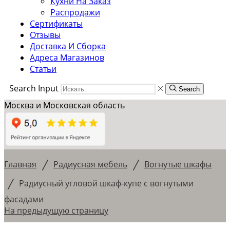
Кухни На Заказ
Распродажи
Сертификаты
Отзывы
Доставка И Сборка
Адреса Магазинов
Статьи
Search Input
Search
Москва и Московская область
/
/
Главная
Радиусная мебель
Вогнутые шкафы
/
Радиусный угловой шкаф-купе с вогнутыми
фасадами
На предыдущую страницу