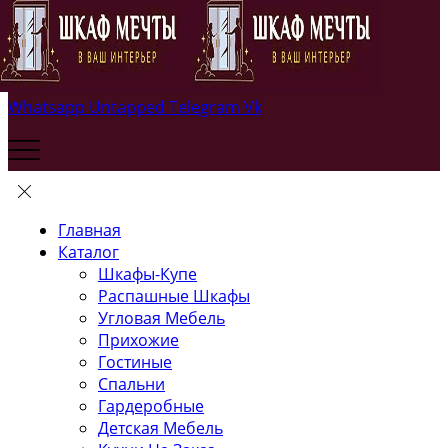
Whatsapp
Untapped
Telegram
Vk
Главная
Каталог
Шкафы-Купе
Распашные Шкафы
Угловая Мебель
Прихожие
Гостиные
Спальни
Гардеробные
Детская Мебель