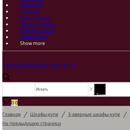
Гостиные
Спальни
Гардеробные
Детская мебель
Кухни на заказ
Распродажи
Show more
Whatsapp
Untapped
Telegram
Vk
Search input
Search
0
0
/
/
/
Главная
Шкафы-купе
3-дверные шкафы-купе
На предыдущую страницу