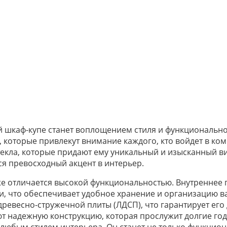
й шкаф-купе станет воплощением стиля и функциональн
оторые привлекут внимание каждого, кто войдет в комн
текла, которые придают ему уникальный и изысканный ви
ся превосходный акцент в интерьер.
же отличается высокой функциональностью. Внутреннее 
 что обеспечивает удобное хранение и организацию ва
евесно-стружечной плиты (ЛДСП), что гарантирует его 
т надежную конструкцию, которая прослужит долгие год
 любым стилем интерьера. Он станет не только функцио