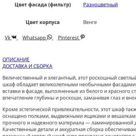
Цвет фасада (фильтр)
Разноцветный
Цвет корпуса
Венге
Vk
Whatsapp
Pinterest
ОПИСАНИЕ
ДОСТАВКА И СБОРКА
Величественный и элегантный, этот роскошный светлы
шкаф обладает великолепными необычными фасадами, к
вставки в фасаде, выполненные из белого и красного с
впечатление глубины и роскоши, заманивая глаз и вно
Кроме эстетической привлекательности, этот шкаф так
оснащено полками, выдвижными ящиками и вешалками,
прочного и надежного материала — ламинированной др
Качественные детали и аккуратная сборка обеспечиваю
роскошный светлый шкаф-купе прекрасно сочетается с