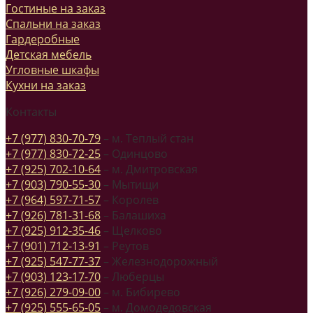
Гостиные на заказ
Спальни на заказ
Гардеробные
Детская мебель
Угловные шкафы
Кухни на заказ
Контакты
+7 (977) 830-70-79
– м. Теплый стан
+7 (977) 830-72-25
– Одинцово
+7 (925) 702-10-64
– м. Дмитровская
+7 (903) 790-55-30
– Мытищи
+7 (964) 597-71-57
– Королев
+7 (926) 781-31-68
– Балашиха
+7 (925) 912-35-46
– Щелково
+7 (901) 712-13-91
– Реутов
+7 (925) 547-77-37
– Железнодорожный
+7 (903) 123-17-70
– Люберцы
+7 (926) 279-09-00
– м. Бибирево
+7 (925) 555-65-05
– м. Домодедовская