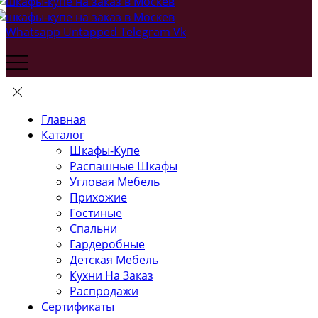
Whatsapp
Untapped
Telegram
Vk
Главная
Каталог
Шкафы-Купе
Распашные Шкафы
Угловая Мебель
Прихожие
Гостиные
Спальни
Гардеробные
Детская Мебель
Кухни На Заказ
Распродажи
Сертификаты