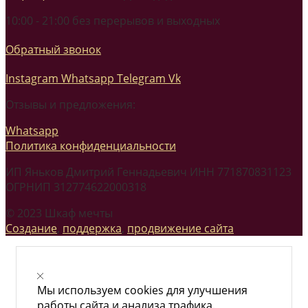
10:00 - 21:00 без перерывов и выходных
Обратный звонок
Instagram
Whatsapp
Telegram
Vk
Отзывы и предложения:
Whatsapp
Политика конфиденциальности
ИП Яньков Дмитрий Геннадьевич ИНН 771870831123
ОГРНИП 312774622000318
© 2023 Шкаф мечты
Создание
,
поддержка
,
продвижение сайта
Мы используем cookies для улучшения
работы сайта и анализа трафика.