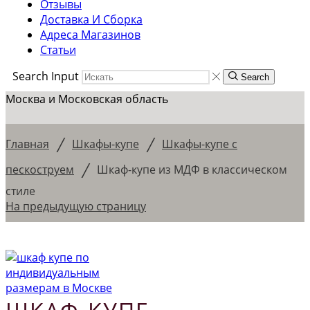
Отзывы
Доставка И Сборка
Адреса Магазинов
Статьи
Search Input
Search
Москва и Московская область
/
/
Главная
Шкафы-купе
Шкафы-купе с
/
пескоструем
Шкаф-купе из МДФ в классическом
стиле
На предыдущую страницу