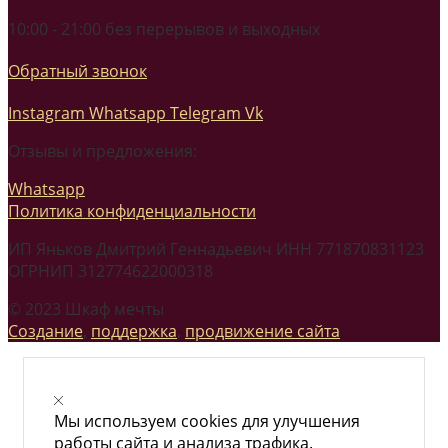
10:00 - 21:00 без перерывов и выходных
Обратный звонок
Instagram
Whatsapp
Telegram
Vk
Отзывы и предложения:
Whatsapp
Политика конфиденциальности
ИП Яньков Дмитрий Геннадьевич ИНН 771870831123
ОГРНИП 312774622000318
© 2023 Шкаф мечты
Создание
,
поддержка
,
продвижение сайта
Мы используем cookies для улучшения
работы сайта и анализа трафика.