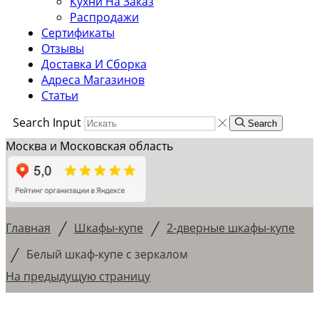
Кухни На Заказ
Распродажи
Сертификаты
Отзывы
Доставка И Сборка
Адреса Магазинов
Статьи
Search Input
Search
Москва и Московская область
/
/
Главная
Шкафы-купе
2-дверные шкафы-купе
/
Белый шкаф-купе с зеркалом
На предыдущую страницу