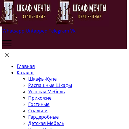
Whatsapp
Untapped
Telegram
Vk
Главная
Каталог
Шкафы-Купе
Распашные Шкафы
Угловая Мебель
Прихожие
Гостиные
Спальни
Гардеробные
Детская Мебель