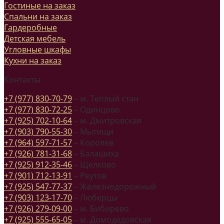
Гостиные на заказ
Спальни на заказ
Гардеробные
Детская мебель
Угловные шкафы
Кухни на заказ
Контакты
+7 (977) 830-70-79
– м. Теплый стан
+7 (977) 830-72-25
– Одинцово
+7 (925) 702-10-64
– м. Дмитровская
+7 (903) 790-55-30
– Мытищи
+7 (964) 597-71-57
– Королев
+7 (926) 781-31-68
– Балашиха
+7 (925) 912-35-46
– Щелково
+7 (901) 712-13-91
– Реутов
+7 (925) 547-77-37
– Железнодорожный
+7 (903) 123-17-70
– Люберцы
+7 (926) 279-09-00
– м. Бибирево
+7 (925) 555-65-05
– м. Домодедовская