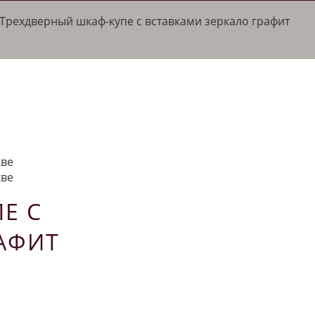
Трехдверный шкаф-купе с вставками зеркало графит
Е С
АФИТ