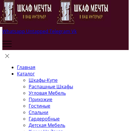
Whatsapp
Untapped
Telegram
Vk
Главная
Каталог
Шкафы-Купе
Распашные Шкафы
Угловая Мебель
Прихожие
Гостиные
Спальни
Гардеробные
Детская Мебель