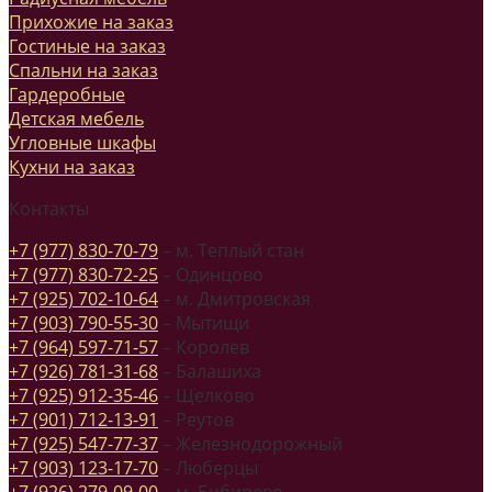
Прихожие на заказ
Гостиные на заказ
Спальни на заказ
Гардеробные
Детская мебель
Угловные шкафы
Кухни на заказ
Контакты
+7 (977) 830-70-79
– м. Теплый стан
+7 (977) 830-72-25
– Одинцово
+7 (925) 702-10-64
– м. Дмитровская
+7 (903) 790-55-30
– Мытищи
+7 (964) 597-71-57
– Королев
+7 (926) 781-31-68
– Балашиха
+7 (925) 912-35-46
– Щелково
+7 (901) 712-13-91
– Реутов
+7 (925) 547-77-37
– Железнодорожный
+7 (903) 123-17-70
– Люберцы
+7 (926) 279-09-00
– м. Бибирево