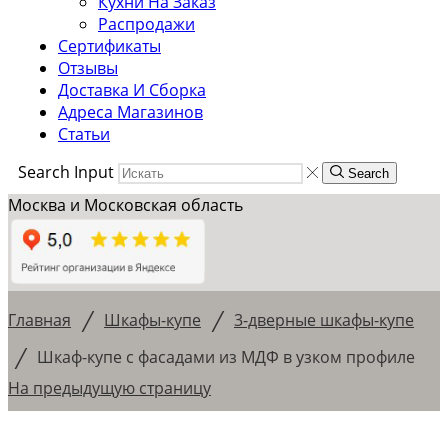
Кухни На Заказ
Распродажи
Сертификаты
Отзывы
Доставка И Сборка
Адреса Магазинов
Статьи
Search Input
Search
Москва и Московская область
/
/
Главная
Шкафы-купе
3-дверные шкафы-купе
/
Шкаф-купе с фасадами из МДФ в узком профиле
На предыдущую страницу