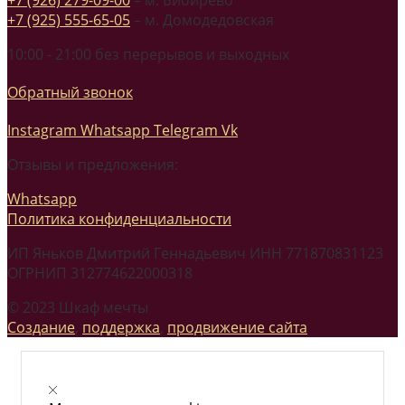
+7 (925) 555-65-05
– м. Домодедовская
10:00 - 21:00 без перерывов и выходных
Обратный звонок
Instagram
Whatsapp
Telegram
Vk
Отзывы и предложения:
Whatsapp
Политика конфиденциальности
ИП Яньков Дмитрий Геннадьевич ИНН 771870831123
ОГРНИП 312774622000318
© 2023 Шкаф мечты
Создание
,
поддержка
,
продвижение сайта