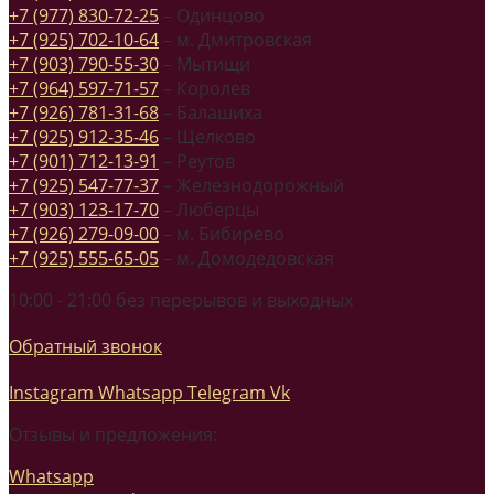
+7 (977) 830-72-25
– Одинцово
+7 (925) 702-10-64
– м. Дмитровская
+7 (903) 790-55-30
– Мытищи
+7 (964) 597-71-57
– Королев
+7 (926) 781-31-68
– Балашиха
+7 (925) 912-35-46
– Щелково
+7 (901) 712-13-91
– Реутов
+7 (925) 547-77-37
– Железнодорожный
+7 (903) 123-17-70
– Люберцы
+7 (926) 279-09-00
– м. Бибирево
+7 (925) 555-65-05
– м. Домодедовская
10:00 - 21:00 без перерывов и выходных
Обратный звонок
Instagram
Whatsapp
Telegram
Vk
Отзывы и предложения:
Whatsapp