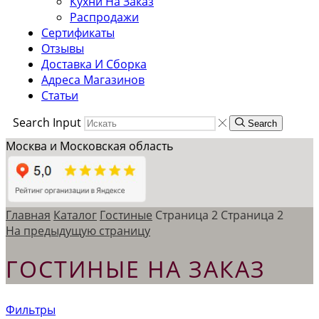
Кухни На Заказ
Распродажи
Сертификаты
Отзывы
Доставка И Сборка
Адреса Магазинов
Статьи
Search Input
Search
Москва и Московская область
Главная
Каталог
Гостиные
Страница 2
Страница 2
На предыдущую страницу
ГОСТИНЫЕ НА ЗАКАЗ
Фильтры