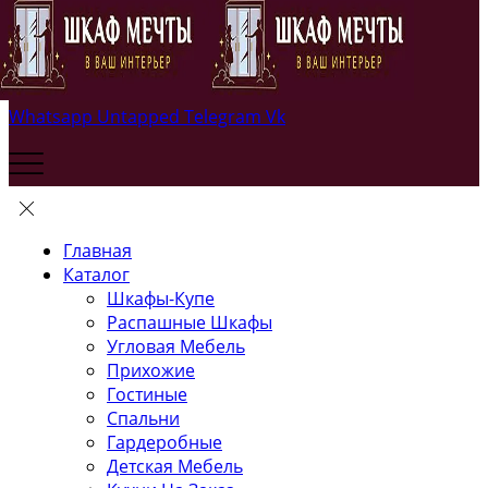
Whatsapp
Untapped
Telegram
Vk
Главная
Каталог
Шкафы-Купе
Распашные Шкафы
Угловая Мебель
Прихожие
Гостиные
Спальни
Гардеробные
Детская Мебель